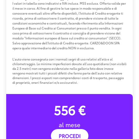
I valori in tabella sono indicativi e IVA inclusa. MSS esclusa. Offerta valida per
il mese in corso. Al fine di gestire le tue spese in modo responsabile e di
conoscere eventuali altre offerte disponibili, l'Istituto di Credito erogante ti
ricorda, prima di sottoscrivere il contratto, di prendere visione di tutte le
condizioni economiche e contrattuali, facendo riferimento alla Informazioni
Europee di Base sul Credito ai Consumatori presso il punto vendita. In ogni
caso prima di sottoscrivere il contratto si consiglia di prendere visione del
modulo "Informazioni europee di base sul credito ai consumatori" (SECCI).
Salvo approvazione dell'Istituto di Credito erogante. CARZO&DOON SPA
opera quale intermediario del credito NON in esclusiva.
L'auto viene consegnata con i normali segni di uso relativi all'età e al
chilometraggio. Le minime imperfezioni dovute all'uso quotidiano (non visibili
da 2.5 metri) non vengono evidenziate nella galleria foto dove invece
vengono mostrati tutti i piccoli difetti che fanno parte dell'auto con relative
dimensioni. I prezzi esposti non comprendono i costi di trasporto, passaggio
di proprietà, oneri finanziari e/o assicurativi.
556 €
al mese
PROCEDI