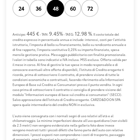
24
36
48
60
72
445 €
9.45%
12.98 %
Anticipo:
- TAN:
- TAEG:
. Il costo totale del
credito espresso in percentuale annua e include: interessi, costi per l'attività
istruttoria, l'imposta di bollo su finanziamento, bollo su rendiconto annuale e
di fine rapporto, l'imposta sostitutiva 0,25% su importo finanziato, spesa
mensile gestione pratica. Messaggio pubblicitario con finalità promozionale.
I valori in tabella sono indicativi e IVA inclusa. MSS esclusa. Offerta valida per
il mese in corso. Al fine di gestire le tue spese in modo responsabile e di
conoscere eventuali altre offerte disponibili, l'Istituto di Credito erogante ti
ricorda, prima di sottoscrivere il contratto, di prendere visione di tutte le
condizioni economiche e contrattuali, facendo riferimento alla Informazioni
Europee di Base sul Credito ai Consumatori presso il punto vendita. In ogni
caso prima di sottoscrivere il contratto si consiglia di prendere visione del
modulo "Informazioni europee di base sul credito ai consumatori" (SECCI).
Salvo approvazione dell'Istituto di Credito erogante. CARZO&DOON SPA
opera quale intermediario del credito NON in esclusiva.
L'auto viene consegnata con i normali segni di uso relativi all'età e al
chilometraggio. Le minime imperfezioni dovute all'uso quotidiano (non visibili
da 2.5 metri) non vengono evidenziate nella galleria foto dove invece
vengono mostrati tutti i piccoli difetti che fanno parte dell'auto con relative
dimensioni. I prezzi esposti non comprendono i costi di trasporto, passaggio
di proprietà, oneri finanziari e/o assicurativi.