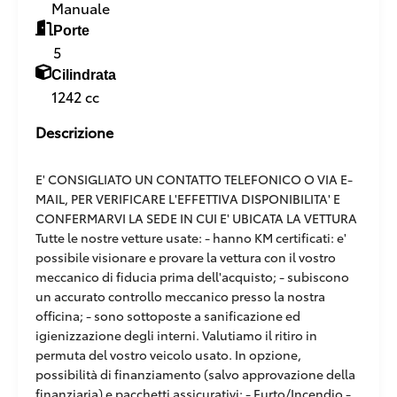
Manuale
Porte
5
Cilindrata
1242 cc
Descrizione
E' CONSIGLIATO UN CONTATTO TELEFONICO O VIA E-
MAIL, PER VERIFICARE L'EFFETTIVA DISPONIBILITA' E
CONFERMARVI LA SEDE IN CUI E' UBICATA LA VETTURA
Tutte le nostre vetture usate: - hanno KM certificati: e'
possibile visionare e provare la vettura con il vostro
meccanico di fiducia prima dell'acquisto; - subiscono
un accurato controllo meccanico presso la nostra
officina; - sono sottoposte a sanificazione ed
igienizzazione degli interni. Valutiamo il ritiro in
permuta del vostro veicolo usato. In opzione,
possibilità di finanziamento (salvo approvazione della
finanziaria) e pacchetti assicurativi: - Furto/Incendio -