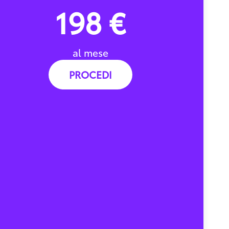
198 €
al mese
PROCEDI