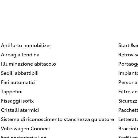
Antifurto immobilizer
Start &
Airbag a tendina
Retrovis
Illuminazione abitacolo
Portaogg
Sedili abbattibili
Impianto
Fari automatici
Personal
Tappetini
Filtro a
Fissaggi isofix
Sicurezz
Cristalli atermici
Pacchett
Sistema di riconoscimento stanchezza guidatore
Letterat
Volkswagen Connect
Bracciol
Fari posteriori a Led
Sedili an