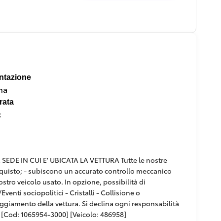
ntazione
na
rata
c
DE IN CUI E' UBICATA LA VETTURA Tutte le nostre
'acquisto; - subiscono un accurato controllo meccanico
ostro veicolo usato. In opzione, possibilità di
venti sociopolitici - Cristalli - Collisione o
paggiamento della vettura. Si declina ogni responsabilità
[Cod: 1065954-3000] [Veicolo: 486958]