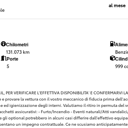
al mese
le
Chilometri
Alime
131.073 km
Benzi
Porte
Cilind
5
999 c
 PER VERIFICARE L'EFFETTIVA DISPONIBILITA' E CONFERMARVI LA SE
are e provare la vettura con il vostro meccanico di fiducia prima dell
e ed igienizzazione degli interni. Valutiamo il ritiro in permuta del v
hetti assicurativi: - Furto/Incendio - Eventi naturali/Atti vandalici/E
 gli optional potrebbero in alcuni casi differire dall'effettivo equi
esentano un impegno contrattuale. Ce ne scusiamo anticipatamente 