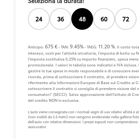
Seleziona la durata!
24
36
48
60
72
675 €
9.45%
11.20 %
Anticipo:
- TAN:
- TAEG:
. Il costo to
interessi, costi per l'attività istruttoria, l'imposta di bollo s
l'imposta sostitutiva 0,25% su importo finanziato, spesa mensi
promozionale. I valori in tabella sono indicativi e IVA inclusa. 
gestire le tue spese in modo responsabile e di conoscere eventu
ricorda, prima di sottoscrivere il contratto, di prendere visio
riferimento alla Informazioni Europee di Base sul Credito ai 
sottoscrivere il contratto si consiglia di prendere visione de
consumatori" (SECCI). Salvo approvazione dell'Istituto di 
del credito NON in esclusiva.
L'auto viene consegnata con i normali segni di uso relativi all'età e
(non visibili da 2.5 metri) non vengono evidenziate nella galleria fot
dell'auto con relative dimensioni. I prezzi esposti non comprendono i 
assicurativi.