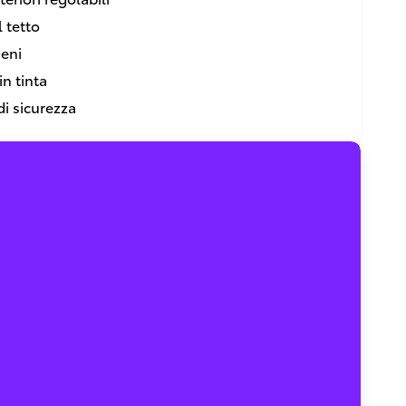
l tetto
geni
in tinta
di sicurezza