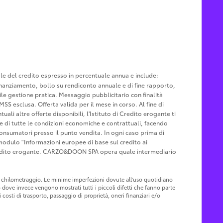
tale del credito espresso in percentuale annua e include:
u finanziamento, bollo su rendiconto annuale e di fine rapporto,
le gestione pratica. Messaggio pubblicitario con finalità
MSS esclusa. Offerta valida per il mese in corso. Al fine di
ali altre offerte disponibili, l'Istituto di Credito erogante ti
ne di tutte le condizioni economiche e contrattuali, facendo
Consumatori presso il punto vendita. In ogni caso prima di
l modulo "Informazioni europee di base sul credito ai
Credito erogante. CARZO&DOON SPA opera quale intermediario
 al chilometraggio. Le minime imperfezioni dovute all'uso quotidiano
o dove invece vengono mostrati tutti i piccoli difetti che fanno parte
costi di trasporto, passaggio di proprietà, oneri finanziari e/o