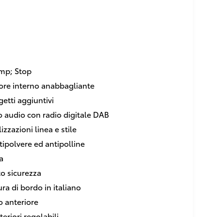
amp; Stop
ore interno anabbagliante
etti aggiuntivi
 audio con radio digitale DAB
izzazioni linea e stile
ntipolvere ed antipolline
a
o sicurezza
ura di bordo in italiano
o anteriore
teriori regolabili