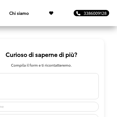
Chi siamo
3386009128
Curioso di saperne di più?
Compila il form e ti ricontatteremo.