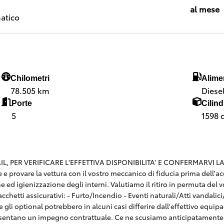
al mese
atico
Chilometri
Alime
78.505 km
Diese
Porte
Cilind
5
1598 
 PER VERIFICARE L'EFFETTIVA DISPONIBILITA' E CONFERMARVI LA SE
are e provare la vettura con il vostro meccanico di fiducia prima dell
e ed igienizzazione degli interni. Valutiamo il ritiro in permuta del v
hetti assicurativi: - Furto/Incendio - Eventi naturali/Atti vandalici/E
 gli optional potrebbero in alcuni casi differire dall'effettivo equi
esentano un impegno contrattuale. Ce ne scusiamo anticipatamente 