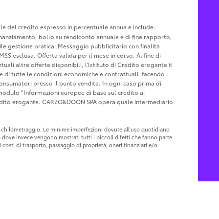
tale del credito espresso in percentuale annua e include:
u finanziamento, bollo su rendiconto annuale e di fine rapporto,
le gestione pratica. Messaggio pubblicitario con finalità
MSS esclusa. Offerta valida per il mese in corso. Al fine di
ali altre offerte disponibili, l'Istituto di Credito erogante ti
ne di tutte le condizioni economiche e contrattuali, facendo
Consumatori presso il punto vendita. In ogni caso prima di
l modulo "Informazioni europee di base sul credito ai
Credito erogante. CARZO&DOON SPA opera quale intermediario
 al chilometraggio. Le minime imperfezioni dovute all'uso quotidiano
o dove invece vengono mostrati tutti i piccoli difetti che fanno parte
costi di trasporto, passaggio di proprietà, oneri finanziari e/o