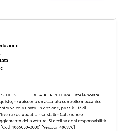
ntazione
l
rata
cc
DE IN CUI E' UBICATA LA VETTURA Tutte le nostre
'acquisto; - subiscono un accurato controllo meccanico
ostro veicolo usato. In opzione, possibilità di
venti sociopolitici - Cristalli - Collisione o
paggiamento della vettura. Si declina ogni responsabilità
[Cod: 1066039-3000] [Veicolo: 486976]