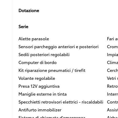
Dotazione
Serie
Alette parasole
Fari 
Sensori parcheggio anteriori e posteriori
Crom
Sedili posteriori regolabili
Impia
Computer di bordo
Clima
Kit riparazione pneumatici / tirefit
Cerch
Volante regolabile
Vetri 
Presa 12V aggiuntiva
Retro
Maniglie esterne in tinta
Intern
Specchietti retrovisori elettrici - riscaldabili
Contr
Antifurto immobilizer
Assis
Sistema di chiamata d'emergenza
Airba