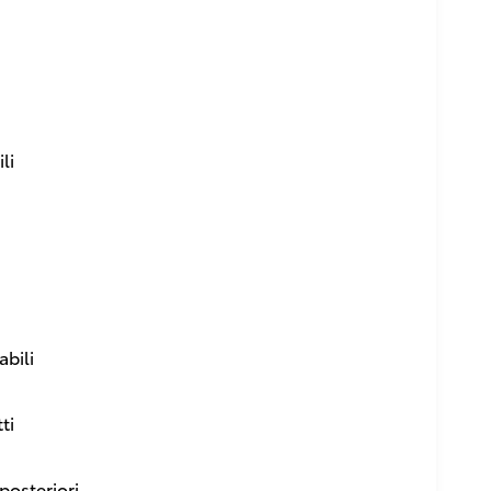
li
abili
ti
 posteriori