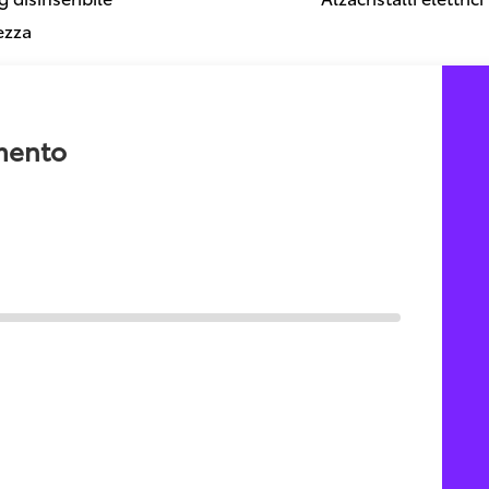
ezza
amento