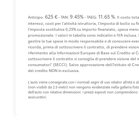
625 €
9.45%
11.65 %
Anticipo:
- TAN:
- TAEG:
. Il costo to
interessi, costi per l'attività istruttoria, l'imposta di bollo s
l'imposta sostitutiva 0,25% su importo finanziato, spesa mensi
promozionale. I valori in tabella sono indicativi e IVA inclusa. 
gestire le tue spese in modo responsabile e di conoscere eventu
ricorda, prima di sottoscrivere il contratto, di prendere visio
riferimento alla Informazioni Europee di Base sul Credito ai 
sottoscrivere il contratto si consiglia di prendere visione de
consumatori" (SECCI). Salvo approvazione dell'Istituto di 
del credito NON in esclusiva.
L'auto viene consegnata con i normali segni di uso relativi all'età e
(non visibili da 2.5 metri) non vengono evidenziate nella galleria fot
dell'auto con relative dimensioni. I prezzi esposti non comprendono i 
assicurativi.