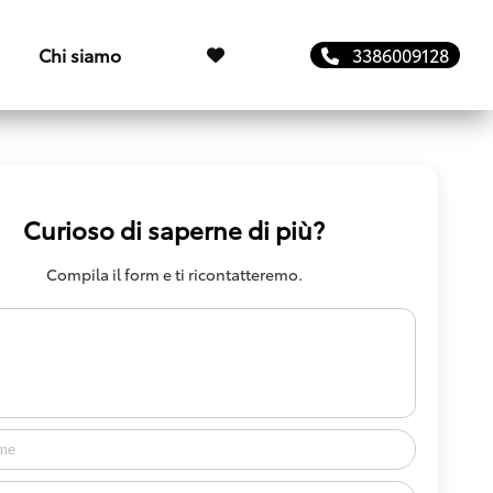
Chi siamo
3386009128
Curioso di saperne di più?
Compila il form e ti ricontatteremo.