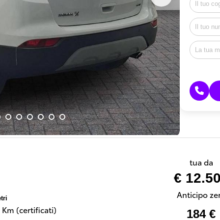
tua da
€ 12.5
Anticipo ze
tri
Km (certificati)
184 €