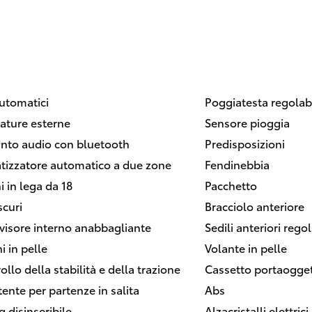
automatici
Poggiatesta regolabi
ature esterne
Sensore pioggia
nto audio con bluetooth
Predisposizioni
tizzatore automatico a due zone
Fendinebbia
i in lega da 18
Pacchetto
scuri
Bracciolo anteriore
visore interno anabbagliante
Sedili anteriori regol
i in pelle
Volante in pelle
ollo della stabilità e della trazione
Cassetto portaogget
tente per partenze in salita
Abs
g disinseribile
Alzacristalli elettrici