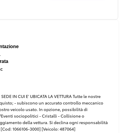
ntazione
l
rata
cc
DE IN CUI E' UBICATA LA VETTURA Tutte le nostre
'acquisto; - subiscono un accurato controllo meccanico
ostro veicolo usato. In opzione, possibilità di
venti sociopolitici - Cristalli - Collisione o
paggiamento della vettura. Si declina ogni responsabilità
[Cod: 1066106-3000] [Veicolo: 487064]