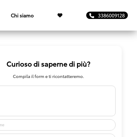
Chi siamo
3386009128
Curioso di saperne di più?
Compila il form e ti ricontatteremo.