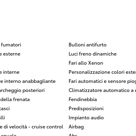
 fumatori
Bulloni antifurto
 esterne
Luci freno dinamiche
Fari allo Xenon
 interne
Personalizzazione colori este
re interno anabbagliante
Fari automatici e sensore pio
archeggio posteriori
Climatizzatore automatico a
della frenata
Fendinebbia
tasci
Predisposizioni
lli
Impianto audio
 di velocità - cruise control
Airbag
anuale
Abs