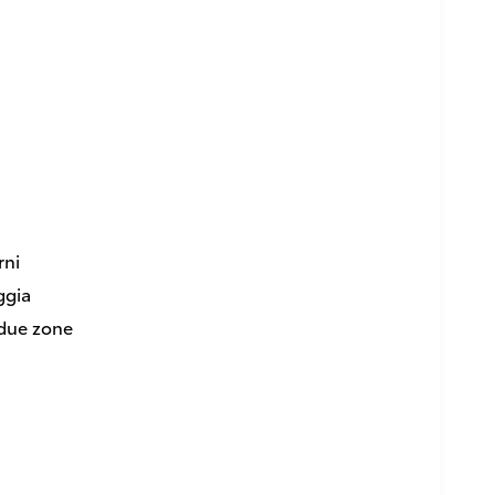
rni
ggia
 due zone