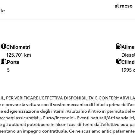
al mese
le
Chilometri
Alime
125.701 km
Diese
Porte
Cilind
5
1995 
 PER VERIFICARE L'EFFETTIVA DISPONIBILITA' E CONFERMARVI LA SE
are e provare la vettura con il vostro meccanico di fiducia prima dell
e ed igienizzazione degli interni. Valutiamo il ritiro in permuta del v
hetti assicurativi: - Furto/Incendio - Eventi naturali/Atti vandalici/E
 gli optional potrebbero in alcuni casi differire dall'effettivo equi
esentano un impegno contrattuale. Ce ne scusiamo anticipatamente 