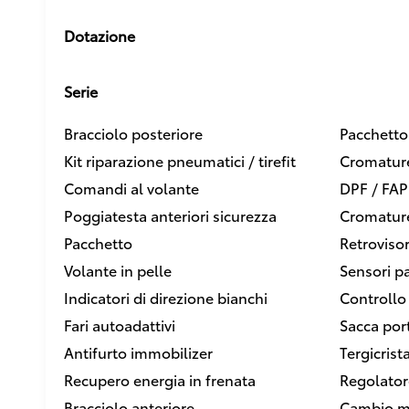
Dotazione
Serie
Bracciolo posteriore
Pacchetto
Kit riparazione pneumatici / tirefit
Cromature
Comandi al volante
DPF / FAP
Poggiatesta anteriori sicurezza
Cromature
Pacchetto
Retroviso
Volante in pelle
Sensori p
Indicatori di direzione bianchi
Controllo 
Fari autoadattivi
Sacca por
Antifurto immobilizer
Tergicrista
Recupero energia in frenata
Regolatore
Bracciolo anteriore
Cambio m