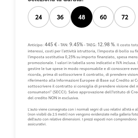
24
36
48
60
72
445 €
9.45%
12.98 %
Anticipo:
- TAN:
- TAEG:
. Il costo to
interessi, costi per l'attività istruttoria, l'imposta di bollo s
l'imposta sostitutiva 0,25% su importo finanziato, spesa mensi
promozionale. I valori in tabella sono indicativi e IVA inclusa. 
gestire le tue spese in modo responsabile e di conoscere eventu
ricorda, prima di sottoscrivere il contratto, di prendere visio
riferimento alla Informazioni Europee di Base sul Credito ai 
sottoscrivere il contratto si consiglia di prendere visione de
consumatori" (SECCI). Salvo approvazione dell'Istituto di 
del credito NON in esclusiva.
L'auto viene consegnata con i normali segni di uso relativi all'età e
(non visibili da 2.5 metri) non vengono evidenziate nella galleria fot
dell'auto con relative dimensioni. I prezzi esposti non comprendono i 
assicurativi.