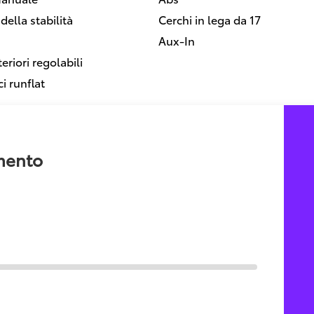
della stabilità
Cerchi in lega da 17
Aux-In
teriori regolabili
i runflat
amento