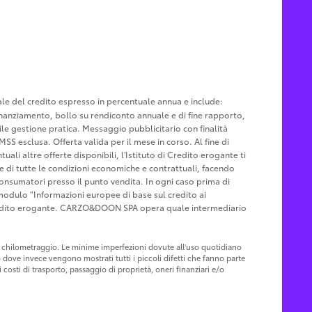
tale del credito espresso in percentuale annua e include:
u finanziamento, bollo su rendiconto annuale e di fine rapporto,
le gestione pratica. Messaggio pubblicitario con finalità
MSS esclusa. Offerta valida per il mese in corso. Al fine di
ali altre offerte disponibili, l'Istituto di Credito erogante ti
ne di tutte le condizioni economiche e contrattuali, facendo
Consumatori presso il punto vendita. In ogni caso prima di
l modulo "Informazioni europee di base sul credito ai
Credito erogante. CARZO&DOON SPA opera quale intermediario
 al chilometraggio. Le minime imperfezioni dovute all'uso quotidiano
o dove invece vengono mostrati tutti i piccoli difetti che fanno parte
costi di trasporto, passaggio di proprietà, oneri finanziari e/o