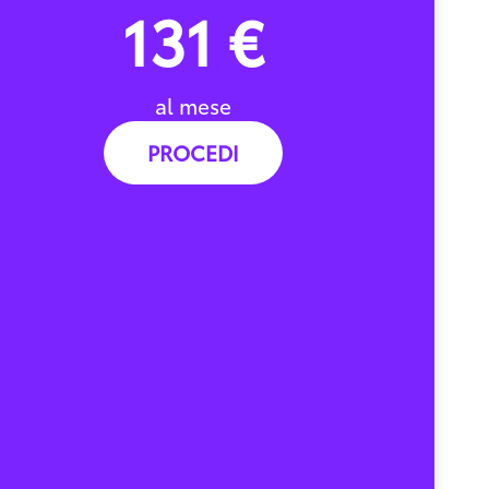
131 €
al mese
PROCEDI