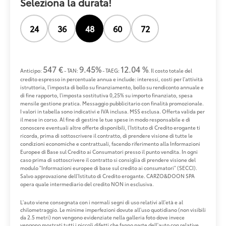
Seleziona la durata!
24
36
48
60
72
547 €
9.45%
12.04 %
Anticipo:
- TAN:
- TAEG:
. Il costo totale del
credito espresso in percentuale annua e include: interessi, costi per l'attività
istruttoria, l'imposta di bollo su finanziamento, bollo su rendiconto annuale e
di fine rapporto, l'imposta sostitutiva 0,25% su importo finanziato, spesa
mensile gestione pratica. Messaggio pubblicitario con finalità promozionale.
I valori in tabella sono indicativi e IVA inclusa. MSS esclusa. Offerta valida per
il mese in corso. Al fine di gestire le tue spese in modo responsabile e di
conoscere eventuali altre offerte disponibili, l'Istituto di Credito erogante ti
ricorda, prima di sottoscrivere il contratto, di prendere visione di tutte le
condizioni economiche e contrattuali, facendo riferimento alla Informazioni
Europee di Base sul Credito ai Consumatori presso il punto vendita. In ogni
caso prima di sottoscrivere il contratto si consiglia di prendere visione del
modulo "Informazioni europee di base sul credito ai consumatori" (SECCI).
Salvo approvazione dell'Istituto di Credito erogante. CARZO&DOON SPA
opera quale intermediario del credito NON in esclusiva.
L'auto viene consegnata con i normali segni di uso relativi all'età e al
chilometraggio. Le minime imperfezioni dovute all'uso quotidiano (non visibili
da 2.5 metri) non vengono evidenziate nella galleria foto dove invece
vengono mostrati tutti i piccoli difetti che fanno parte dell'auto con relative