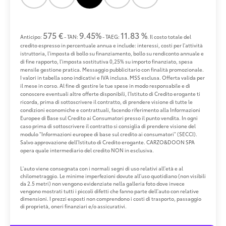
575 €
9.45%
11.83 %
Anticipo:
- TAN:
- TAEG:
. Il costo totale del
credito espresso in percentuale annua e include: interessi, costi per l'attività
istruttoria, l'imposta di bollo su finanziamento, bollo su rendiconto annuale e
di fine rapporto, l'imposta sostitutiva 0,25% su importo finanziato, spesa
mensile gestione pratica. Messaggio pubblicitario con finalità promozionale.
I valori in tabella sono indicativi e IVA inclusa. MSS esclusa. Offerta valida per
il mese in corso. Al fine di gestire le tue spese in modo responsabile e di
conoscere eventuali altre offerte disponibili, l'Istituto di Credito erogante ti
ricorda, prima di sottoscrivere il contratto, di prendere visione di tutte le
condizioni economiche e contrattuali, facendo riferimento alla Informazioni
Europee di Base sul Credito ai Consumatori presso il punto vendita. In ogni
caso prima di sottoscrivere il contratto si consiglia di prendere visione del
modulo "Informazioni europee di base sul credito ai consumatori" (SECCI).
Salvo approvazione dell'Istituto di Credito erogante. CARZO&DOON SPA
opera quale intermediario del credito NON in esclusiva.
L'auto viene consegnata con i normali segni di uso relativi all'età e al
chilometraggio. Le minime imperfezioni dovute all'uso quotidiano (non visibili
da 2.5 metri) non vengono evidenziate nella galleria foto dove invece
vengono mostrati tutti i piccoli difetti che fanno parte dell'auto con relative
dimensioni. I prezzi esposti non comprendono i costi di trasporto, passaggio
di proprietà, oneri finanziari e/o assicurativi.