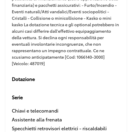
finanziaria) e pacchetti assicurativi: - Furto/Incendio -
Eventi naturali/Atti vandalici/Eventi sociopolitici -
Cristalli - Collisione o minicollisione - Kasko o mini
kasko La dotazione tecnica e gli optional potrebbero in
alcuni casi differire dall'effettivo equipaggiamento
della vettura. Si declina ogni responsabilità per
eventuali involontarie incongruenze, che non
rappresentano un impegno contrattuale. Ce ne
scusiamo anticipatamente [Cod: 1066140-3000]
[Veicolo: 487019]
Dotazione
Serie
Chiavi e telecomandi
Assistente alla frenata
Specchietti retrovisori elettrici - riscaldabili