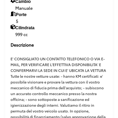
Cambio
Manuale
Porte
5
Cilindrata
999 cc
Descrizione
E' CONSIGLIATO UN CONTATTO TELEFONICO O VIA E-
MAIL, PER VERIFICARE L'EFFETTIVA DISPONIBILITA' E
CONFERMARVI LA SEDE IN CUI E' UBICATA LA VETTURA
Tutte le nostre vetture usate: - hanno KM certificati: e'
possibile visionare e provare la vettura con il vostro
meccanico di fiducia prima dell'acquisto; - subiscono
un accurato controllo meccanico presso la nostra
officina; - sono sottoposte a sanificazione ed
igienizzazione degli interni. Valutiamo il ritiro in
permuta del vostro veicolo usato. In opzione,
possibilità di finanziamento (salvo approvazione della