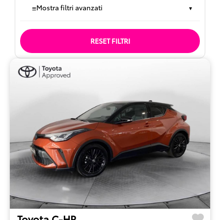
≡
Mostra filtri avanzati
▾
RESET FILTRI
Toyota C-HR