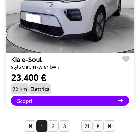
Kia e-Soul
Style OBC 11kW 64 kWh
23.400 €
22 Km
Elettrica
Scopri
1
2
3
21
...