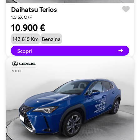
Daihatsu Terios
1.5 SX O/F
10.900 €
142.815 Km
Benzina
Scopri