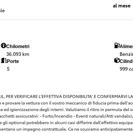
al mese
le
Chilometri
Alime
36.093 km
Benzi
Porte
Cilind
5
999 c
 PER VERIFICARE L'EFFETTIVA DISPONIBILITA' E CONFERMARVI LA SE
are e provare la vettura con il vostro meccanico di fiducia prima dell
e ed igienizzazione degli interni. Valutiamo il ritiro in permuta del v
hetti assicurativi: - Furto/Incendio - Eventi naturali/Atti vandalici/E
 gli optional potrebbero in alcuni casi differire dall'effettivo equi
esentano un impegno contrattuale. Ce ne scusiamo anticipatamente 