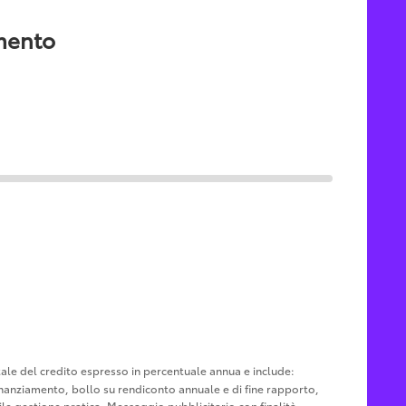
amento
otale del credito espresso in percentuale annua e include:
u finanziamento, bollo su rendiconto annuale e di fine rapporto,
le gestione pratica. Messaggio pubblicitario con finalità