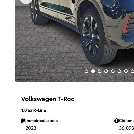
Volkswagen T-Roc
1.0 tsi R-Line
Immatricolazione
Chilome
2023
36.093 