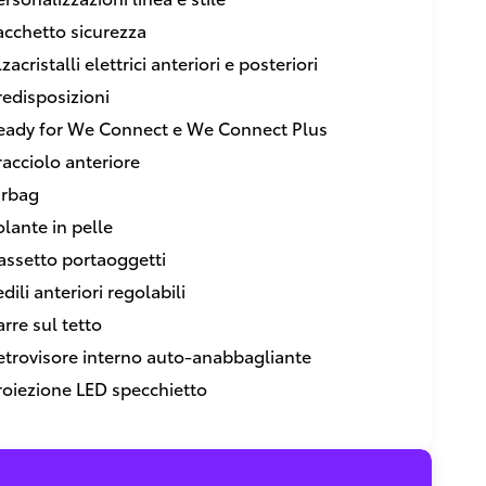
acchetto sicurezza
zacristalli elettrici anteriori e posteriori
redisposizioni
eady for We Connect e We Connect Plus
racciolo anteriore
irbag
olante in pelle
assetto portaoggetti
dili anteriori regolabili
arre sul tetto
etrovisore interno auto-anabbagliante
roiezione LED specchietto