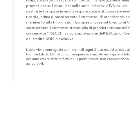
promozionale. I valori in tabella sono indicativi e IVA inclusa. 
gestire le tue spese in modo responsabile e di conoscere eventu
ricorda, prima di sottoscrivere il contratto, di prendere visio
riferimento alla Informazioni Europee di Base sul Credito ai 
sottoscrivere il contratto si consiglia di prendere visione de
consumatori" (SECCI). Salvo approvazione dell'Istituto di 
del credito NON in esclusiva.
L'auto viene consegnata con i normali segni di uso relativi all'età e
(non visibili da 2.5 metri) non vengono evidenziate nella galleria fot
dell'auto con relative dimensioni. I prezzi esposti non comprendono i 
assicurativi.