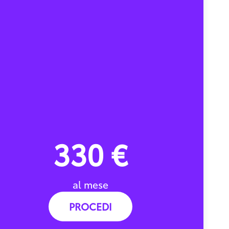
330 €
al mese
PROCEDI