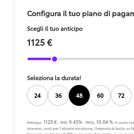
Configura il tuo piano di pag
Scegli il tuo anticipo
1125 €
Seleziona la durata!
24
36
48
60
72
1125 €
9.45%
10.04 %
Anticipo:
- TAN:
- TAEG:
. Il costo t
interessi, costi per l'attività istruttoria, l'imposta di bollo s
l'imposta sostitutiva 0,25% su importo finanziato, spesa mensi