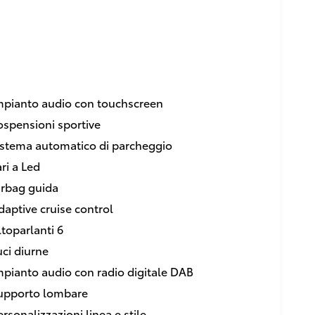
mpianto audio con touchscreen
ospensioni sportive
istema automatico di parcheggio
ari a Led
irbag guida
daptive cruise control
ltoparlanti 6
uci diurne
mpianto audio con radio digitale DAB
upporto lombare
ersonalizzazioni linea e stile