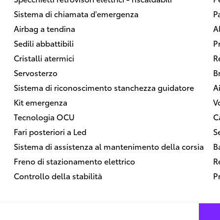
Sistema di chiamata d'emergenza
P
Airbag a tendina
Al
Sedili abbattibili
P
Cristalli atermici
R
Servosterzo
B
Sistema di riconoscimento stanchezza guidatore
A
Kit emergenza
V
Tecnologia OCU
C
Fari posteriori a Led
Se
Sistema di assistenza al mantenimento della corsia
B
Freno di stazionamento elettrico
R
Controllo della stabilità
P