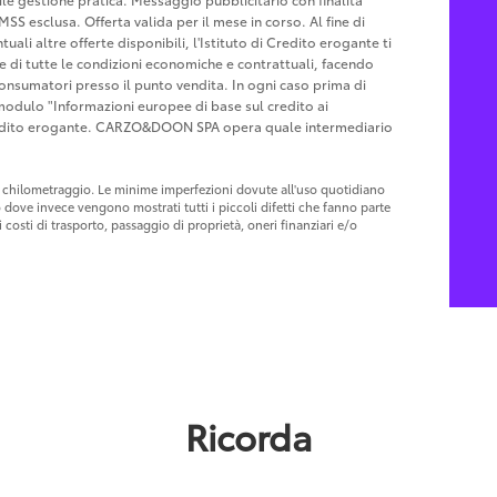
MSS esclusa. Offerta valida per il mese in corso. Al fine di
ali altre offerte disponibili, l'Istituto di Credito erogante ti
ne di tutte le condizioni economiche e contrattuali, facendo
Consumatori presso il punto vendita. In ogni caso prima di
l modulo "Informazioni europee di base sul credito ai
Credito erogante. CARZO&DOON SPA opera quale intermediario
 al chilometraggio. Le minime imperfezioni dovute all'uso quotidiano
o dove invece vengono mostrati tutti i piccoli difetti che fanno parte
costi di trasporto, passaggio di proprietà, oneri finanziari e/o
Ricorda