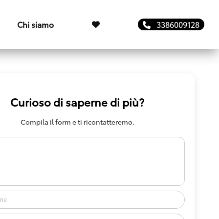
Chi siamo
3386009128
Curioso di saperne di più?
Compila il form e ti ricontatteremo.