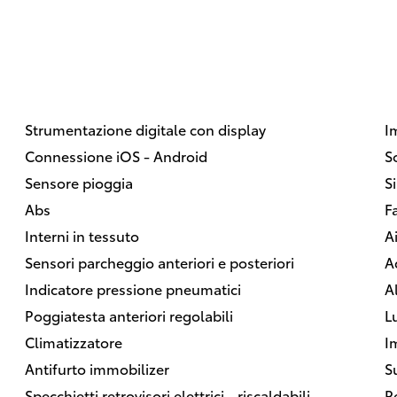
Strumentazione digitale con display
I
Connessione iOS - Android
S
Sensore pioggia
S
Abs
F
Interni in tessuto
A
Sensori parcheggio anteriori e posteriori
A
Indicatore pressione pneumatici
A
Poggiatesta anteriori regolabili
L
Climatizzatore
I
Antifurto immobilizer
S
Specchietti retrovisori elettrici - riscaldabili
P