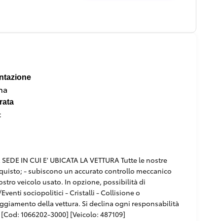
ntazione
na
rata
c
DE IN CUI E' UBICATA LA VETTURA Tutte le nostre
'acquisto; - subiscono un accurato controllo meccanico
ostro veicolo usato. In opzione, possibilità di
venti sociopolitici - Cristalli - Collisione o
paggiamento della vettura. Si declina ogni responsabilità
[Cod: 1066202-3000] [Veicolo: 487109]