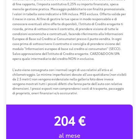
di fine rapporto, l'imposta sostitutiva 0,25% su importo finanziato, spesa
mensile gestione pratica. Messaggio pubblicitario con finalità promozionale.
I valori in tabella sono indicativi e IVA inclusa. MSS esclusa. Offerta valida per
il mese in corso. Al fine di gestire le tue spese in modo responsabile e di
conoscere eventuali altre offerte disponibili, l'Istituto di Credito erogante ti
ricorda, prima di sottoscrivere il contratto, di prendere visione di tutte le
condizioni economiche e contrattuali, facendo riferimento alla Informazioni
Europee di Base sul Credito ai Consumatori presso il punto vendita. In ogni
caso prima di sottoscrivere il contratto si consiglia di prendere visione del
modulo "Informazioni europee di base sul credito ai consumatori" (SECCI).
Salvo approvazione dell'Istituto di Credito erogante. CARZO&DOON SPA
opera quale intermediario del credito NON in esclusiva.
L'auto viene consegnata con i normali segni di uso relativi all'età e al
chilometraggio. Le minime imperfezioni dovute all'uso quotidiano (non visibili
da 2.5 metri) non vengono evidenziate nella galleria foto dove invece
vengono mostrati tutti i piccoli difetti che fanno parte dell'auto con relative
dimensioni. I prezzi esposti non comprendono i costi di trasporto, passaggio
di proprietà, oneri finanziari e/o assicurativi.
204 €
al mese