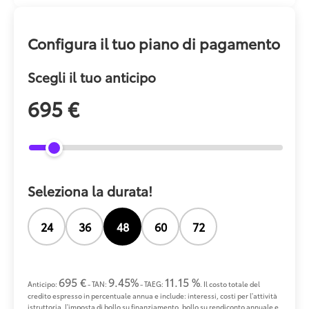
Configura il tuo piano di pagamento
Scegli il tuo anticipo
695 €
Seleziona la durata!
24
36
48
60
72
695 €
9.45%
11.15 %
Anticipo:
- TAN:
- TAEG:
. Il costo totale del
credito espresso in percentuale annua e include: interessi, costi per l'attività
istruttoria, l'imposta di bollo su finanziamento, bollo su rendiconto annuale e