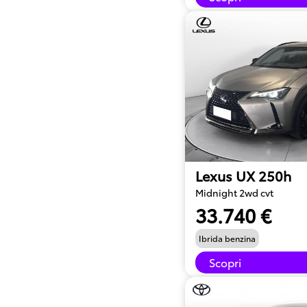
Lexus UX 250h
Midnight 2wd cvt
33.740 €
Ibrida benzina
Scopri