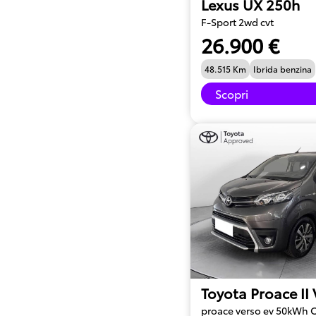
Lexus UX 250h
F-Sport 2wd cvt
26.900 €
48.515 Km
Ibrida benzina
Scopri
Toyota Proace II
proace verso ev 50kWh