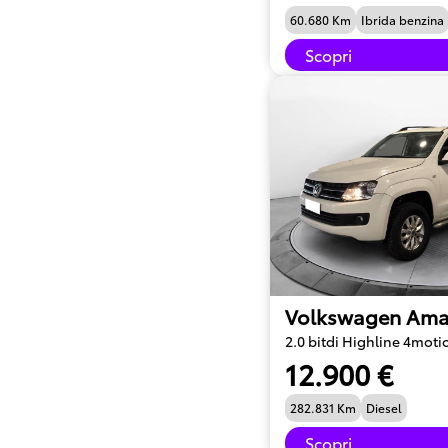
60.680 Km
Ibrida benzina
Scopri
Volkswagen Ama
2.0 bitdi Highline 4moti
12.900 €
282.831 Km
Diesel
Scopri