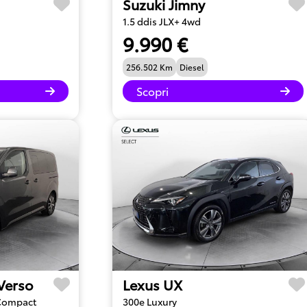
Suzuki Jimny
1.5 ddis JLX+ 4wd
9.990 €
256.502 Km
Diesel
Scopri
 Verso
Lexus UX
 Compact
300e Luxury