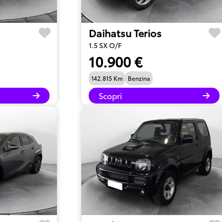
Daihatsu Terios
1.5 SX O/F
10.900 €
142.815 Km
Benzina
Scopri