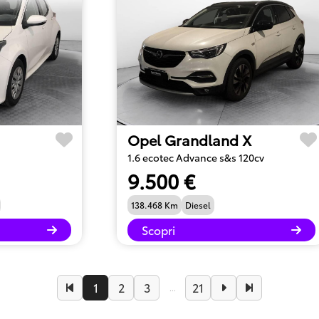
Opel Grandland X
1.6 ecotec Advance s&s 120cv
9.500 €
138.468 Km
Diesel
Scopri
1
2
3
21
...