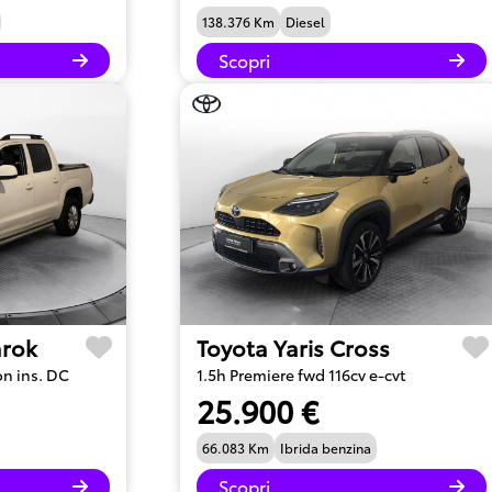
138.376 Km
Diesel
Scopri
rok
Toyota Yaris Cross
on ins. DC
1.5h Premiere fwd 116cv e-cvt
25.900 €
66.083 Km
Ibrida benzina
Scopri