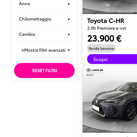
Anno
▾
Chilometraggio
Toyota C-HR
▾
2.0h Premiere e-cvt
Cambio
▾
23.900 €
Ibrida benzina
≡
Mostra filtri avanzati
▾
Scopri
RESET FILTRI