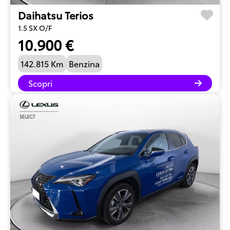
Daihatsu Terios
1.5 SX O/F
10.900 €
142.815 Km
Benzina
Scopri