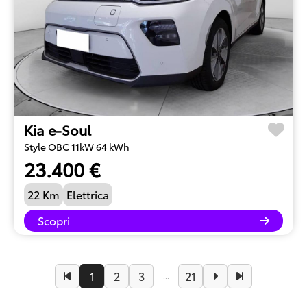
Kia e-Soul
Style OBC 11kW 64 kWh
23.400 €
22 Km
Elettrica
Scopri
1
2
3
21
...