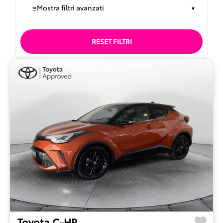
≡
Mostra filtri avanzati
▾
RESET FILTRI
Toyota C-HR