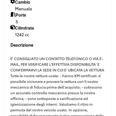
Cambio
Manuale
Porte
5
Cilindrata
1242 cc
Descrizione
E' CONSIGLIATO UN CONTATTO TELEFONICO O VIA E-
MAIL, PER VERIFICARE L'EFFETTIVA DISPONIBILITA' E
CONFERMARVI LA SEDE IN CUI E' UBICATA LA VETTURA
Tutte le nostre vetture usate: - hanno KM certificati: e'
possibile visionare e provare la vettura con il vostro
meccanico di fiducia prima dell'acquisto; - subiscono
un accurato controllo meccanico presso la nostra
officina; - sono sottoposte a sanificazione ed
igienizzazione degli interni. Valutiamo il ritiro in
permuta del vostro veicolo usato. In opzione,
possibilità di finanziamento (salvo approvazione della