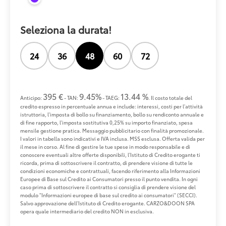
Seleziona la durata!
24
36
48
60
72
395 €
9.45%
13.44 %
Anticipo:
- TAN:
- TAEG:
. Il costo totale del
credito espresso in percentuale annua e include: interessi, costi per l'attività
istruttoria, l'imposta di bollo su finanziamento, bollo su rendiconto annuale e
di fine rapporto, l'imposta sostitutiva 0,25% su importo finanziato, spesa
mensile gestione pratica. Messaggio pubblicitario con finalità promozionale.
I valori in tabella sono indicativi e IVA inclusa. MSS esclusa. Offerta valida per
il mese in corso. Al fine di gestire le tue spese in modo responsabile e di
conoscere eventuali altre offerte disponibili, l'Istituto di Credito erogante ti
ricorda, prima di sottoscrivere il contratto, di prendere visione di tutte le
condizioni economiche e contrattuali, facendo riferimento alla Informazioni
Europee di Base sul Credito ai Consumatori presso il punto vendita. In ogni
caso prima di sottoscrivere il contratto si consiglia di prendere visione del
modulo "Informazioni europee di base sul credito ai consumatori" (SECCI).
Salvo approvazione dell'Istituto di Credito erogante. CARZO&DOON SPA
opera quale intermediario del credito NON in esclusiva.