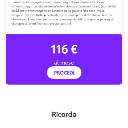
L'auto viene consegnata con i normali segni di uso relativi all'età e al
chilometraggio. Le minime imperfezioni dovute all'uso quotidiano (non visibili
da 2.5 metri) non vengono evidenziate nella galleria foto dove invece
vengono mostrati tutti i piccoli difetti che fanno parte dell'auto con relative
dimensioni. I prezzi esposti non comprendono i costi di trasporto, passaggio
di proprietà, oneri finanziari e/o assicurativi.
116 €
al mese
PROCEDI
Ricorda