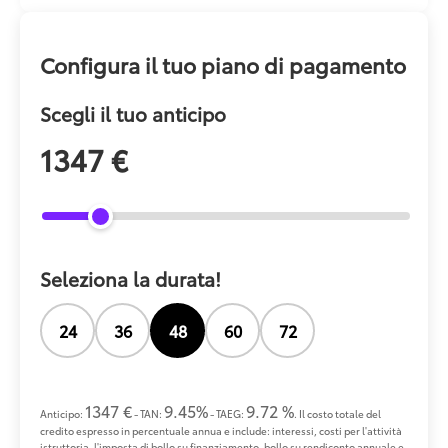
Configura il tuo piano di pagamento
Scegli il tuo anticipo
1347 €
Seleziona la durata!
24
36
48
60
72
1347 €
9.45%
9.72 %
Anticipo:
- TAN:
- TAEG:
. Il costo totale del
credito espresso in percentuale annua e include: interessi, costi per l'attività
istruttoria, l'imposta di bollo su finanziamento, bollo su rendiconto annuale e