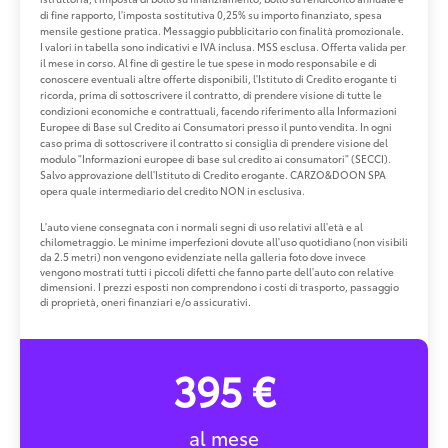
di fine rapporto, l'imposta sostitutiva 0,25% su importo finanziato, spesa
mensile gestione pratica. Messaggio pubblicitario con finalità promozionale.
I valori in tabella sono indicativi e IVA inclusa. MSS esclusa. Offerta valida per
il mese in corso. Al fine di gestire le tue spese in modo responsabile e di
conoscere eventuali altre offerte disponibili, l'Istituto di Credito erogante ti
ricorda, prima di sottoscrivere il contratto, di prendere visione di tutte le
condizioni economiche e contrattuali, facendo riferimento alla Informazioni
Europee di Base sul Credito ai Consumatori presso il punto vendita. In ogni
caso prima di sottoscrivere il contratto si consiglia di prendere visione del
modulo "Informazioni europee di base sul credito ai consumatori" (SECCI).
Salvo approvazione dell'Istituto di Credito erogante. CARZO&DOON SPA
opera quale intermediario del credito NON in esclusiva.
L'auto viene consegnata con i normali segni di uso relativi all'età e al
chilometraggio. Le minime imperfezioni dovute all'uso quotidiano (non visibili
da 2.5 metri) non vengono evidenziate nella galleria foto dove invece
vengono mostrati tutti i piccoli difetti che fanno parte dell'auto con relative
dimensioni. I prezzi esposti non comprendono i costi di trasporto, passaggio
di proprietà, oneri finanziari e/o assicurativi.
395 €
al mese