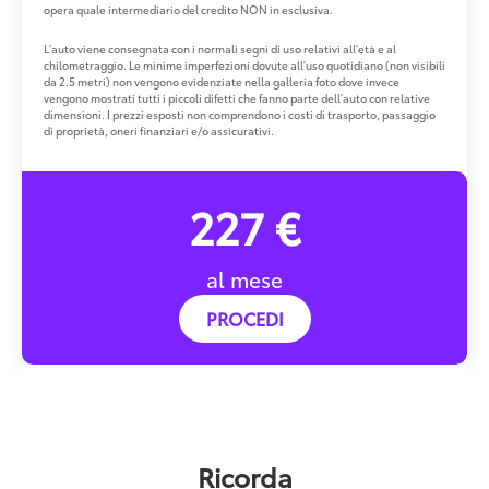
opera quale intermediario del credito NON in esclusiva.
L'auto viene consegnata con i normali segni di uso relativi all'età e al
chilometraggio. Le minime imperfezioni dovute all'uso quotidiano (non visibili
da 2.5 metri) non vengono evidenziate nella galleria foto dove invece
vengono mostrati tutti i piccoli difetti che fanno parte dell'auto con relative
dimensioni. I prezzi esposti non comprendono i costi di trasporto, passaggio
di proprietà, oneri finanziari e/o assicurativi.
227 €
al mese
PROCEDI
Ricorda