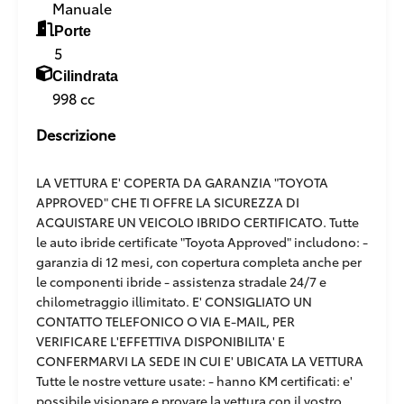
Manuale
Porte
5
Cilindrata
998 cc
Descrizione
LA VETTURA E' COPERTA DA GARANZIA "TOYOTA
APPROVED" CHE TI OFFRE LA SICUREZZA DI
ACQUISTARE UN VEICOLO IBRIDO CERTIFICATO. Tutte
le auto ibride certificate "Toyota Approved" includono: -
garanzia di 12 mesi, con copertura completa anche per
le componenti ibride - assistenza stradale 24/7 e
chilometraggio illimitato. E' CONSIGLIATO UN
CONTATTO TELEFONICO O VIA E-MAIL, PER
VERIFICARE L'EFFETTIVA DISPONIBILITA' E
CONFERMARVI LA SEDE IN CUI E' UBICATA LA VETTURA
Tutte le nostre vetture usate: - hanno KM certificati: e'
possibile visionare e provare la vettura con il vostro