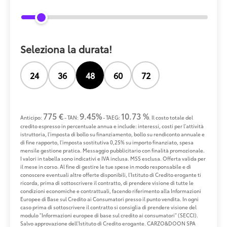
Seleziona la durata!
24
36
48
60
72
775 €
9.45%
10.73 %
Anticipo:
- TAN:
- TAEG:
. Il costo totale del
credito espresso in percentuale annua e include: interessi, costi per l'attività
istruttoria, l'imposta di bollo su finanziamento, bollo su rendiconto annuale e
di fine rapporto, l'imposta sostitutiva 0,25% su importo finanziato, spesa
mensile gestione pratica. Messaggio pubblicitario con finalità promozionale.
I valori in tabella sono indicativi e IVA inclusa. MSS esclusa. Offerta valida per
il mese in corso. Al fine di gestire le tue spese in modo responsabile e di
conoscere eventuali altre offerte disponibili, l'Istituto di Credito erogante ti
ricorda, prima di sottoscrivere il contratto, di prendere visione di tutte le
condizioni economiche e contrattuali, facendo riferimento alla Informazioni
Europee di Base sul Credito ai Consumatori presso il punto vendita. In ogni
caso prima di sottoscrivere il contratto si consiglia di prendere visione del
modulo "Informazioni europee di base sul credito ai consumatori" (SECCI).
Salvo approvazione dell'Istituto di Credito erogante. CARZO&DOON SPA