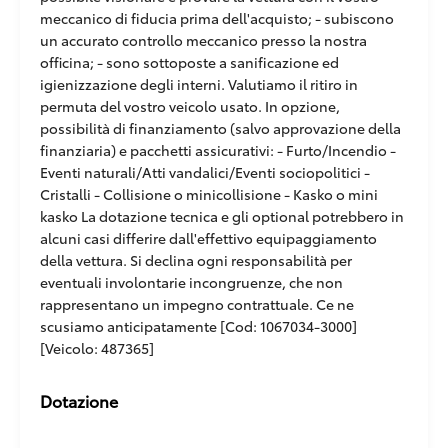
meccanico di fiducia prima dell'acquisto; - subiscono
un accurato controllo meccanico presso la nostra
officina; - sono sottoposte a sanificazione ed
igienizzazione degli interni. Valutiamo il ritiro in
permuta del vostro veicolo usato. In opzione,
possibilità di finanziamento (salvo approvazione della
finanziaria) e pacchetti assicurativi: - Furto/Incendio -
Eventi naturali/Atti vandalici/Eventi sociopolitici -
Cristalli - Collisione o minicollisione - Kasko o mini
kasko La dotazione tecnica e gli optional potrebbero in
alcuni casi differire dall'effettivo equipaggiamento
della vettura. Si declina ogni responsabilità per
eventuali involontarie incongruenze, che non
rappresentano un impegno contrattuale. Ce ne
scusiamo anticipatamente [Cod: 1067034-3000]
[Veicolo: 487365]
Dotazione