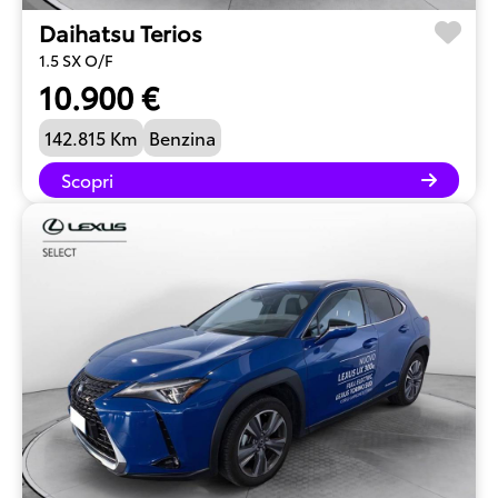
Daihatsu Terios
1.5 SX O/F
10.900 €
142.815 Km
Benzina
Scopri