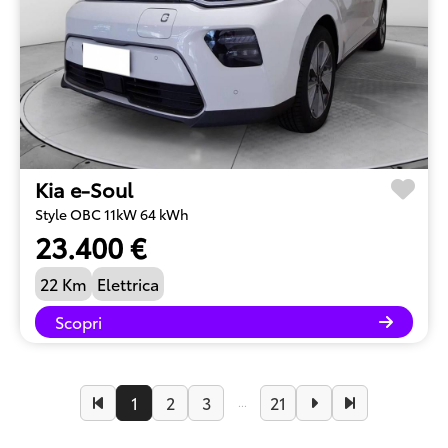
Kia e-Soul
Style OBC 11kW 64 kWh
23.400 €
22 Km
Elettrica
Scopri
1
2
3
21
...