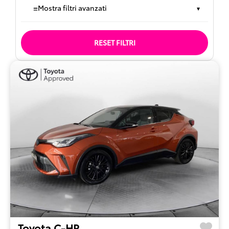
≡
Mostra filtri avanzati
▾
RESET FILTRI
Toyota C-HR