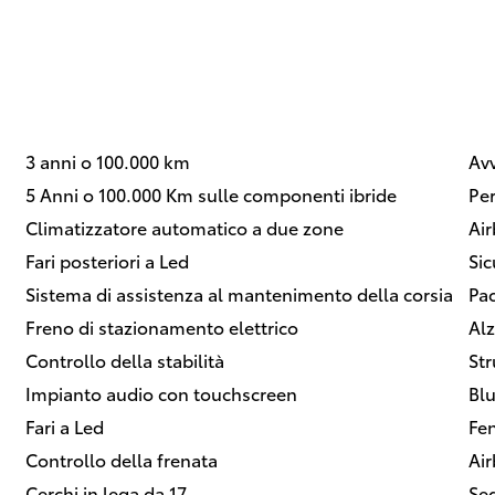
3 anni o 100.000 km
Avv
5 Anni o 100.000 Km sulle componenti ibride
Per
Climatizzatore automatico a due zone
Air
Fari posteriori a Led
Sic
Sistema di assistenza al mantenimento della corsia
Pac
Freno di stazionamento elettrico
Alz
Controllo della stabilità
Str
Impianto audio con touchscreen
Bl
Fari a Led
Fe
Controllo della frenata
Ai
Cerchi in lega da 17
Sed