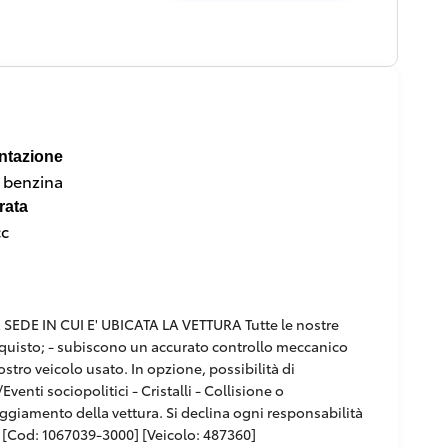
ntazione
a benzina
rata
cc
DE IN CUI E' UBICATA LA VETTURA Tutte le nostre
'acquisto; - subiscono un accurato controllo meccanico
ostro veicolo usato. In opzione, possibilità di
venti sociopolitici - Cristalli - Collisione o
paggiamento della vettura. Si declina ogni responsabilità
[Cod: 1067039-3000] [Veicolo: 487360]