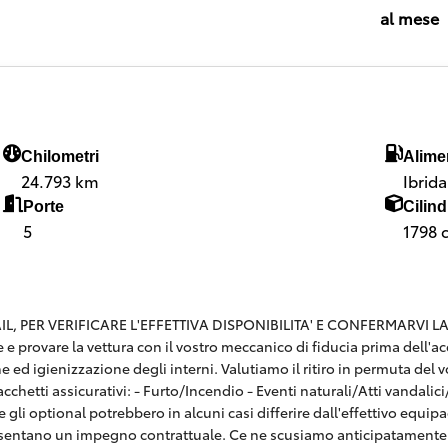
al mese
Chilometri
Alime
24.793 km
Ibrid
Porte
Cilind
5
1798 
 PER VERIFICARE L'EFFETTIVA DISPONIBILITA' E CONFERMARVI LA SE
are e provare la vettura con il vostro meccanico di fiducia prima dell
e ed igienizzazione degli interni. Valutiamo il ritiro in permuta del v
hetti assicurativi: - Furto/Incendio - Eventi naturali/Atti vandalici/E
 gli optional potrebbero in alcuni casi differire dall'effettivo equi
esentano un impegno contrattuale. Ce ne scusiamo anticipatamente 