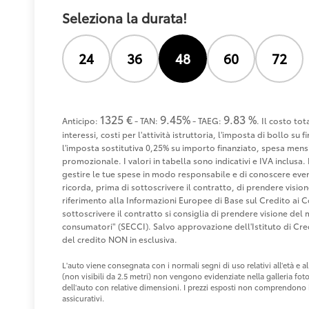
Seleziona la durata!
24
36
48
60
72
1325 €
9.45%
9.83 %
Anticipo:
- TAN:
- TAEG:
. Il costo to
interessi, costi per l'attività istruttoria, l'imposta di bollo s
l'imposta sostitutiva 0,25% su importo finanziato, spesa mensi
promozionale. I valori in tabella sono indicativi e IVA inclusa. 
gestire le tue spese in modo responsabile e di conoscere eventu
ricorda, prima di sottoscrivere il contratto, di prendere visio
riferimento alla Informazioni Europee di Base sul Credito ai 
sottoscrivere il contratto si consiglia di prendere visione de
consumatori" (SECCI). Salvo approvazione dell'Istituto di 
del credito NON in esclusiva.
L'auto viene consegnata con i normali segni di uso relativi all'età e
(non visibili da 2.5 metri) non vengono evidenziate nella galleria fot
dell'auto con relative dimensioni. I prezzi esposti non comprendono i 
assicurativi.