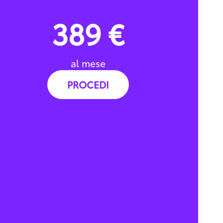
389 €
al mese
PROCEDI