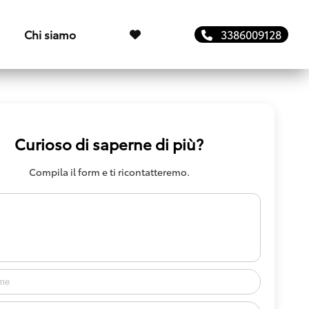
Chi siamo
3386009128
Curioso di saperne di più?
Compila il form e ti ricontatteremo.