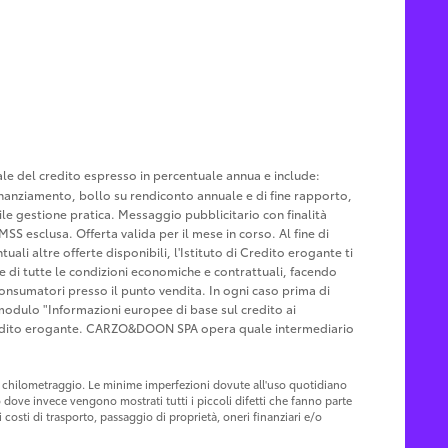
tale del credito espresso in percentuale annua e include:
u finanziamento, bollo su rendiconto annuale e di fine rapporto,
le gestione pratica. Messaggio pubblicitario con finalità
MSS esclusa. Offerta valida per il mese in corso. Al fine di
ali altre offerte disponibili, l'Istituto di Credito erogante ti
ne di tutte le condizioni economiche e contrattuali, facendo
Consumatori presso il punto vendita. In ogni caso prima di
l modulo "Informazioni europee di base sul credito ai
Credito erogante. CARZO&DOON SPA opera quale intermediario
 al chilometraggio. Le minime imperfezioni dovute all'uso quotidiano
o dove invece vengono mostrati tutti i piccoli difetti che fanno parte
costi di trasporto, passaggio di proprietà, oneri finanziari e/o