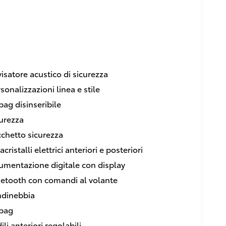
isatore acustico di sicurezza
sonalizzazioni linea e stile
bag disinseribile
urezza
chetto sicurezza
acristalli elettrici anteriori e posteriori
umentazione digitale con display
uetooth con comandi al volante
ndinebbia
rbag
ili anteriori regolabili