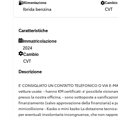
Alimentazione
Cambio
Ibrida benzina
CVT
Caratteristiche
Immatricolazione
2024
Cambio
CVT
Descrizione
E' CONSIGLIATO UN CONTATTO TELEFONICO O VIA E-MAIL,
vetture usate: - hanno KM certificati: e' possibile vision
presso la nostra officina; - sono sottoposte a sanificazion
finanziamento (salvo approvazione della finanziaria) e pacc
minicollisione - Kasko o mini kasko La dotazione tecnica e
per eventuali involontarie incongruenze, che non rappr