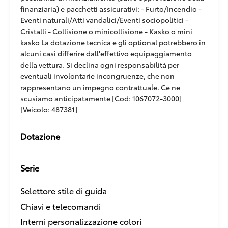
finanziaria) e pacchetti assicurativi: - Furto/Incendio -
Eventi naturali/Atti vandalici/Eventi sociopolitici -
Cristalli - Collisione o minicollisione - Kasko o mini
kasko La dotazione tecnica e gli optional potrebbero in
alcuni casi differire dall'effettivo equipaggiamento
della vettura. Si declina ogni responsabilità per
eventuali involontarie incongruenze, che non
rappresentano un impegno contrattuale. Ce ne
scusiamo anticipatamente [Cod: 1067072-3000]
[Veicolo: 487381]
Dotazione
Serie
Selettore stile di guida
Chiavi e telecomandi
Interni personalizzazione colori