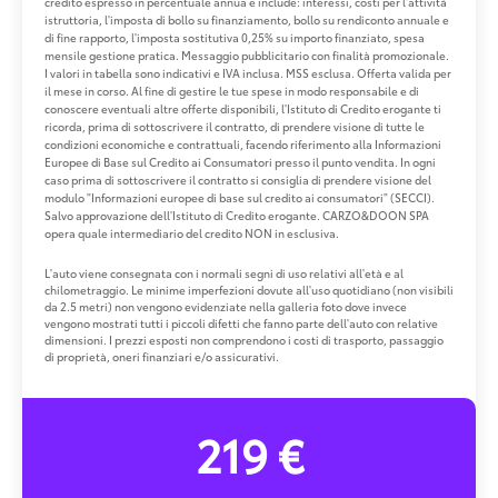
credito espresso in percentuale annua e include: interessi, costi per l'attività
istruttoria, l'imposta di bollo su finanziamento, bollo su rendiconto annuale e
di fine rapporto, l'imposta sostitutiva 0,25% su importo finanziato, spesa
mensile gestione pratica. Messaggio pubblicitario con finalità promozionale.
I valori in tabella sono indicativi e IVA inclusa. MSS esclusa. Offerta valida per
il mese in corso. Al fine di gestire le tue spese in modo responsabile e di
conoscere eventuali altre offerte disponibili, l'Istituto di Credito erogante ti
ricorda, prima di sottoscrivere il contratto, di prendere visione di tutte le
condizioni economiche e contrattuali, facendo riferimento alla Informazioni
Europee di Base sul Credito ai Consumatori presso il punto vendita. In ogni
caso prima di sottoscrivere il contratto si consiglia di prendere visione del
modulo "Informazioni europee di base sul credito ai consumatori" (SECCI).
Salvo approvazione dell'Istituto di Credito erogante. CARZO&DOON SPA
opera quale intermediario del credito NON in esclusiva.
L'auto viene consegnata con i normali segni di uso relativi all'età e al
chilometraggio. Le minime imperfezioni dovute all'uso quotidiano (non visibili
da 2.5 metri) non vengono evidenziate nella galleria foto dove invece
vengono mostrati tutti i piccoli difetti che fanno parte dell'auto con relative
dimensioni. I prezzi esposti non comprendono i costi di trasporto, passaggio
di proprietà, oneri finanziari e/o assicurativi.
219 €