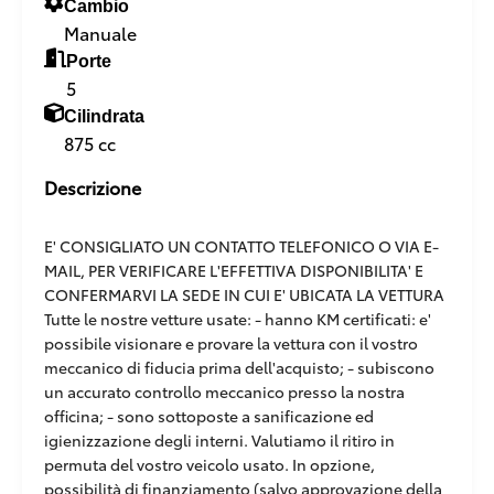
Cambio
Manuale
Porte
5
Cilindrata
875 cc
Descrizione
E' CONSIGLIATO UN CONTATTO TELEFONICO O VIA E-
MAIL, PER VERIFICARE L'EFFETTIVA DISPONIBILITA' E
CONFERMARVI LA SEDE IN CUI E' UBICATA LA VETTURA
Tutte le nostre vetture usate: - hanno KM certificati: e'
possibile visionare e provare la vettura con il vostro
meccanico di fiducia prima dell'acquisto; - subiscono
un accurato controllo meccanico presso la nostra
officina; - sono sottoposte a sanificazione ed
igienizzazione degli interni. Valutiamo il ritiro in
permuta del vostro veicolo usato. In opzione,
possibilità di finanziamento (salvo approvazione della