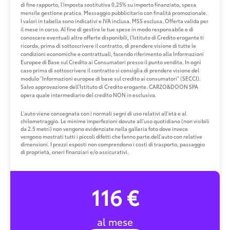
di fine rapporto, l'imposta sostitutiva 0,25% su importo finanziato, spesa
mensile gestione pratica. Messaggio pubblicitario con finalità promozionale.
I valori in tabella sono indicativi e IVA inclusa. MSS esclusa. Offerta valida per
il mese in corso. Al fine di gestire le tue spese in modo responsabile e di
conoscere eventuali altre offerte disponibili, l'Istituto di Credito erogante ti
ricorda, prima di sottoscrivere il contratto, di prendere visione di tutte le
condizioni economiche e contrattuali, facendo riferimento alla Informazioni
Europee di Base sul Credito ai Consumatori presso il punto vendita. In ogni
caso prima di sottoscrivere il contratto si consiglia di prendere visione del
modulo "Informazioni europee di base sul credito ai consumatori" (SECCI).
Salvo approvazione dell'Istituto di Credito erogante. CARZO&DOON SPA
opera quale intermediario del credito NON in esclusiva.
L'auto viene consegnata con i normali segni di uso relativi all'età e al
chilometraggio. Le minime imperfezioni dovute all'uso quotidiano (non visibili
da 2.5 metri) non vengono evidenziate nella galleria foto dove invece
vengono mostrati tutti i piccoli difetti che fanno parte dell'auto con relative
dimensioni. I prezzi esposti non comprendono i costi di trasporto, passaggio
di proprietà, oneri finanziari e/o assicurativi.
116 €
al mese