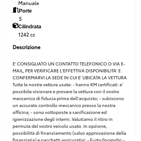
Manuale
Porte
5
Cilindrata
1242 cc
Descrizione
E' CONSIGLIATO UN CONTATTO TELEFONICO O VIA E-
MAIL, PER VERIFICARE L'EFFETTIVA DISPONIBILITA' E
CONFERMARVI LA SEDE IN CUI E' UBICATA LA VETTURA
Tutte le nostre vetture usate: - hanno KM certificati: e'
possibile visionare e provare la vettura con il vostro
meccanico di fiducia prima dell'acquisto; - subiscono
un accurato controllo meccanico presso la nostra
officina; - sono sottoposte a sanificazione ed
igienizzazione degli interni. Valutiamo il ritiro in
permuta del vostro veicolo usato. In opzione,
possibilità di finanziamento (salvo approvazione della
finanziaria) e pacchetti assicurativi: - Furto/Incendio -