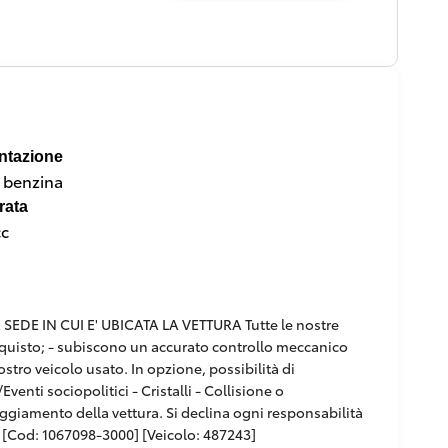
ntazione
a benzina
rata
cc
DE IN CUI E' UBICATA LA VETTURA Tutte le nostre
'acquisto; - subiscono un accurato controllo meccanico
ostro veicolo usato. In opzione, possibilità di
venti sociopolitici - Cristalli - Collisione o
paggiamento della vettura. Si declina ogni responsabilità
[Cod: 1067098-3000] [Veicolo: 487243]