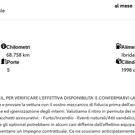
al mese
le
Chilometri
Alime
68.758 km
Ibrid
Porte
Cilind
5
1998 
 PER VERIFICARE L'EFFETTIVA DISPONIBILITA' E CONFERMARVI LA SE
are e provare la vettura con il vostro meccanico di fiducia prima dell
e ed igienizzazione degli interni. Valutiamo il ritiro in permuta del v
hetti assicurativi: - Furto/Incendio - Eventi naturali/Atti vandalici/E
 gli optional potrebbero in alcuni casi differire dall'effettivo equi
esentano un impegno contrattuale. Ce ne scusiamo anticipatamente 