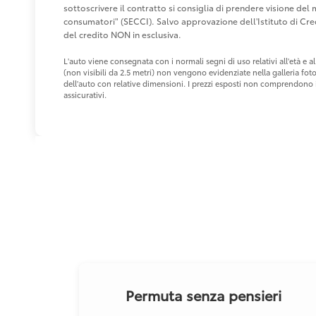
sottoscrivere il contratto si consiglia di prendere visione de
consumatori" (SECCI). Salvo approvazione dell'Istituto di 
del credito NON in esclusiva.
L'auto viene consegnata con i normali segni di uso relativi all'età e
(non visibili da 2.5 metri) non vengono evidenziate nella galleria fot
dell'auto con relative dimensioni. I prezzi esposti non comprendono i 
assicurativi.
Permuta senza pensieri