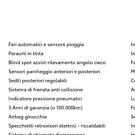
Fari automatici e sensore pioggia
I
Paraurti in tinta
I
Blind spot assist-rilevamento angolo cieco
F
Sensori parcheggio anteriori e posteriori
M
Sedili posteriori regolabili
C
Sistema di frenata anti collisione
A
Indicatore pressione pneumatici
L
3 Anni di garanzia (o 100.000km)
F
Airbag ginocchia
Se
Specchietti retrovisori elettrici - riscaldabili
In
Sistema di chiamata d'emergenza
I