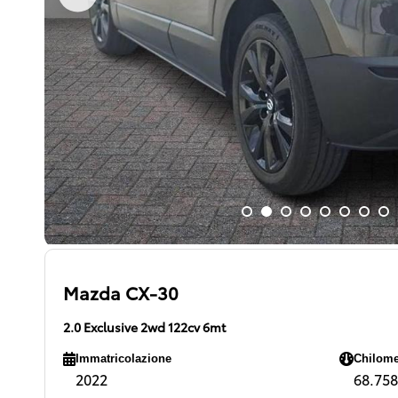
Mazda CX-30
2.0 Exclusive 2wd 122cv 6mt
Immatricolazione
Chilome
2022
68.758 