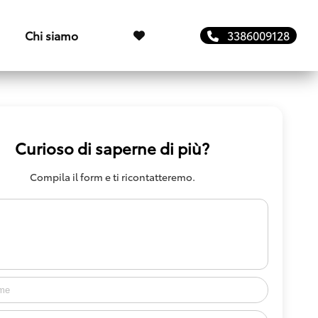
Chi siamo
3386009128
Curioso di saperne di più?
Compila il form e ti ricontatteremo.