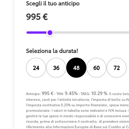
Scegli il tuo anticipo
995 €
Seleziona la durata!
24
36
48
60
72
995 €
9.45%
10.29 %
Anticipo:
- TAN:
- TAEG:
. Il costo to
interessi, costi per l'attività istruttoria, l'imposta di bollo s
l'imposta sostitutiva 0,25% su importo finanziato, spesa mensi
promozionale. I valori in tabella sono indicativi e IVA inclusa. 
gestire le tue spese in modo responsabile e di conoscere eventu
ricorda, prima di sottoscrivere il contratto, di prendere visio
riferimento alla Informazioni Europee di Base sul Credito ai 