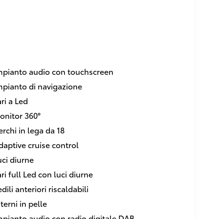
mpianto audio con touchscreen
mpianto di navigazione
ari a Led
onitor 360°
erchi in lega da 18
daptive cruise control
uci diurne
ari full Led con luci diurne
dili anteriori riscaldabili
terni in pelle
mpianto audio con radio digitale DAB