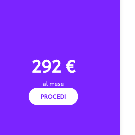
292 €
al mese
PROCEDI