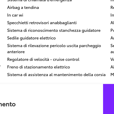
Airbag a tendina
R
In car wi
In
Specchietti retrovisori anabbaglianti
Al
Sistema di riconoscimento stanchezza guidatore
P
Sedile guidatore elettrico
A
Sistema di rilevazione pericolo uscita parcheggio
S
anteriore
a
Regolatore di velocità - cruise control
V
"
Freno di stazionamento elettrico
A
Sistema di assistenza al mantenimento della corsia
M
amento