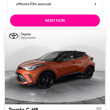
≡
Mostra filtri avanzati
▾
RESET FILTRI
Toyota C-HR