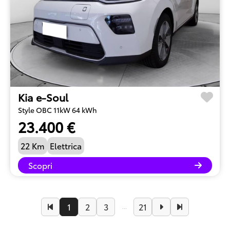
Kia e-Soul
Style OBC 11kW 64 kWh
23.400 €
22 Km
Elettrica
Scopri
1
2
3
21
...