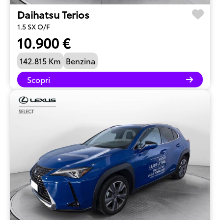
Daihatsu Terios
1.5 SX O/F
10.900 €
142.815 Km
Benzina
Scopri