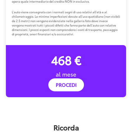
opera quale intermediario del credito NON in esclusiva.
L'auto viene consegnata con i normali segni di uso relativi all'età e al
chilometraggio. Le minime imperfezioni dovute all'uso quotidiano (non visibili
da 2.5 metri) non vengono evidenziate nella galleria foto dove invece
vengono mostrati tutti i piccoli difetti che fanno parte dell'auto con relative
dimensioni. I prezzi esposti non comprendono i costi di trasporto, passaggio
di proprietà, oneri finanziari e/o assicurativi.
468 €
al mese
PROCEDI
Ricorda