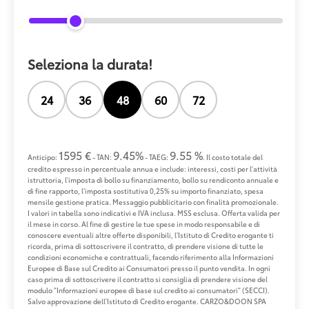
Seleziona la durata!
24
36
48
60
72
1595 €
9.45%
9.55 %
Anticipo:
- TAN:
- TAEG:
. Il costo totale del
credito espresso in percentuale annua e include: interessi, costi per l'attività
istruttoria, l'imposta di bollo su finanziamento, bollo su rendiconto annuale e
di fine rapporto, l'imposta sostitutiva 0,25% su importo finanziato, spesa
mensile gestione pratica. Messaggio pubblicitario con finalità promozionale.
I valori in tabella sono indicativi e IVA inclusa. MSS esclusa. Offerta valida per
il mese in corso. Al fine di gestire le tue spese in modo responsabile e di
conoscere eventuali altre offerte disponibili, l'Istituto di Credito erogante ti
ricorda, prima di sottoscrivere il contratto, di prendere visione di tutte le
condizioni economiche e contrattuali, facendo riferimento alla Informazioni
Europee di Base sul Credito ai Consumatori presso il punto vendita. In ogni
caso prima di sottoscrivere il contratto si consiglia di prendere visione del
modulo "Informazioni europee di base sul credito ai consumatori" (SECCI).
Salvo approvazione dell'Istituto di Credito erogante. CARZO&DOON SPA