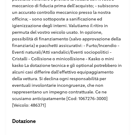
meccanico di fiducia prima dell'acquisto; - subiscono
un accurato controllo meccanico presso la nostra
officina; - sono sottoposte a sanificazione ed
igienizzazione degli interni. Valutiamo il ritiro in
permuta del vostro veicolo usato. In opzione,
possibilità di finanziamento (salvo approvazione della
finanziaria) e pacchetti assicurativi: - Furto/Incendio -
Eventi naturali/Atti vandalici/Eventi sociopolitici -
Cristalli - Collisione o minicollisione - Kasko o mini
kasko La dotazione tecnica e gli optional potrebbero in
alcuni casi differire dall'effettivo equipaggiamento
della vettura. Si declina ogni responsabilità per
eventuali involontarie incongruenze, che non
rappresentano un impegno contrattuale. Ce ne
scusiamo anticipatamente [Cod: 1067276-3000]
[Veicolo: 486371]
Dotazione