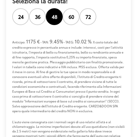
Seleziona la durata!
24
36
48
60
72
1175 €
9.45%
10.02 %
Anticipo:
- TAN:
- TAEG:
. Il costo totale del
credito espresso in percentuale annua e include: interessi, costi per l'attività
istruttoria, l'imposta di bollo su finanziamento, bollo su rendiconto annuale e
di fine rapporto, l'imposta sostitutiva 0,25% su importo finanziato, spesa
mensile gestione pratica. Messaggio pubblicitario con finalità promozionale.
I valori in tabella sono indicativi e IVA inclusa. MSS esclusa. Offerta valida per
il mese in corso. Al fine di gestire le tue spese in modo responsabile e di
conoscere eventuali altre offerte disponibili, l'Istituto di Credito erogante ti
ricorda, prima di sottoscrivere il contratto, di prendere visione di tutte le
condizioni economiche e contrattuali, facendo riferimento alla Informazioni
Europee di Base sul Credito ai Consumatori presso il punto vendita. In ogni
caso prima di sottoscrivere il contratto si consiglia di prendere visione del
modulo "Informazioni europee di base sul credito ai consumatori" (SECCI).
Salvo approvazione dell'Istituto di Credito erogante. CARZO&DOON SPA
opera quale intermediario del credito NON in esclusiva.
L'auto viene consegnata con i normali segni di uso relativi all'età e al
chilometraggio. Le minime imperfezioni dovute all'uso quotidiano (non visibili
da 2.5 metri) non vengono evidenziate nella galleria foto dove invece
vengono mostrati tutti i piccoli difetti che fanno parte dell'auto con relative