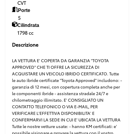
CVT
Porte
5
Cilindrata
1798 cc
Descrizione
LA VETTURA E' COPERTA DA GARANZIA "TOYOTA
APPROVED" CHE TI OFFRE LA SICUREZZA DI
ACQUISTARE UN VEICOLO IBRIDO CERTIFICATO. Tutte
le auto ibride certificate "Toyota Approved" includono: -
garanzia di 12 mesi, con copertura completa anche per
le componenti ibride - assistenza stradale 24/7 e
chilometraggio illimitato. E' CONSIGLIATO UN
CONTATTO TELEFONICO O VIA E-MAIL, PER
VERIFICARE L'EFFETTIVA DISPONIBILITA' E
CONFERMARVI LA SEDE IN CUI E' UBICATA LA VETTURA
Tutte le nostre vetture usate: - hanno KM certificati: e'
possibile visionare e provare la vettura con il vostro