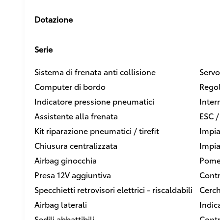
Dotazione
Serie
Sistema di frenata anti collisione
Servo
Computer di bordo
Regol
Indicatore pressione pneumatici
Inter
Assistente alla frenata
ESC /
Kit riparazione pneumatici / tirefit
Impia
Chiusura centralizzata
Impia
Airbag ginocchia
Pomel
Presa 12V aggiuntiva
Contr
Specchietti retrovisori elettrici - riscaldabili
Cerch
Airbag laterali
Indic
Sedili abbattibili
Contr