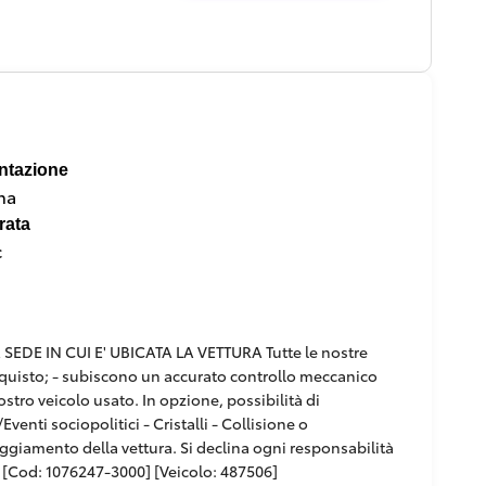
ntazione
na
rata
c
DE IN CUI E' UBICATA LA VETTURA Tutte le nostre
'acquisto; - subiscono un accurato controllo meccanico
ostro veicolo usato. In opzione, possibilità di
venti sociopolitici - Cristalli - Collisione o
paggiamento della vettura. Si declina ogni responsabilità
[Cod: 1076247-3000] [Veicolo: 487506]