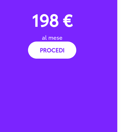
198 €
al mese
PROCEDI