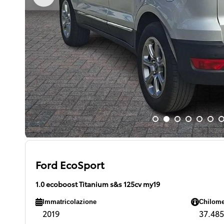
Ford EcoSport
1.0 ecoboost Titanium s&s 125cv my19
Immatricolazione
Chilome
2019
37.485 