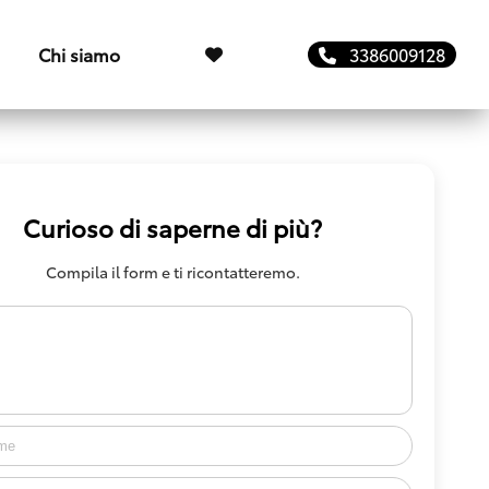
Chi siamo
3386009128
Curioso di saperne di più?
Compila il form e ti ricontatteremo.