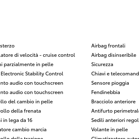
sterzo
Airbag frontali
atore di velocità - cruise control
Airbag disinseribile
ni parzialmente in pelle
Sicurezza
 Electronic Stability Control
Chiavi e telecomand
nto audio con touchscreen
Sensore pioggia
nto audio con touchscreen
Fendinebbia
lo del cambio in pelle
Bracciolo anteriore
ollo della frenata
Antifurto perimetral
i in lega da 16
Sedili anteriori regol
atore cambio marcia
Volante in pelle
ollo della trazione
Climatizzatore auto