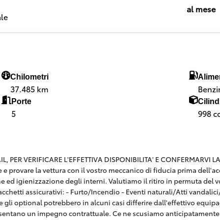
al mese
le
Chilometri
Alime
37.485 km
Benzi
Porte
Cilind
5
998 c
 PER VERIFICARE L'EFFETTIVA DISPONIBILITA' E CONFERMARVI LA SE
are e provare la vettura con il vostro meccanico di fiducia prima dell
e ed igienizzazione degli interni. Valutiamo il ritiro in permuta del v
hetti assicurativi: - Furto/Incendio - Eventi naturali/Atti vandalici/E
 gli optional potrebbero in alcuni casi differire dall'effettivo equi
esentano un impegno contrattuale. Ce ne scusiamo anticipatamente 