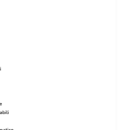
i
e
abili
matico