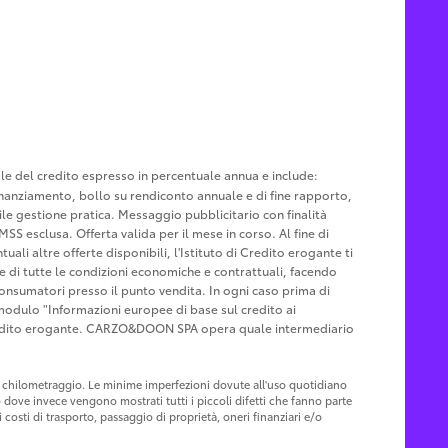
tale del credito espresso in percentuale annua e include:
u finanziamento, bollo su rendiconto annuale e di fine rapporto,
le gestione pratica. Messaggio pubblicitario con finalità
MSS esclusa. Offerta valida per il mese in corso. Al fine di
ali altre offerte disponibili, l'Istituto di Credito erogante ti
ne di tutte le condizioni economiche e contrattuali, facendo
Consumatori presso il punto vendita. In ogni caso prima di
l modulo "Informazioni europee di base sul credito ai
Credito erogante. CARZO&DOON SPA opera quale intermediario
 al chilometraggio. Le minime imperfezioni dovute all'uso quotidiano
o dove invece vengono mostrati tutti i piccoli difetti che fanno parte
costi di trasporto, passaggio di proprietà, oneri finanziari e/o