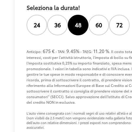
Seleziona la durata!
24
36
48
60
72
675 €
9.45%
11.20 %
Anticipo:
- TAN:
- TAEG:
. Il costo to
interessi, costi per l'attività istruttoria, l'imposta di bollo s
l'imposta sostitutiva 0,25% su importo finanziato, spesa mensi
promozionale. I valori in tabella sono indicativi e IVA inclusa. 
gestire le tue spese in modo responsabile e di conoscere eventu
ricorda, prima di sottoscrivere il contratto, di prendere visio
riferimento alla Informazioni Europee di Base sul Credito ai 
sottoscrivere il contratto si consiglia di prendere visione de
consumatori" (SECCI). Salvo approvazione dell'Istituto di 
del credito NON in esclusiva.
L'auto viene consegnata con i normali segni di uso relativi all'età e
(non visibili da 2.5 metri) non vengono evidenziate nella galleria fot
dell'auto con relative dimensioni. I prezzi esposti non comprendono i 
assicurativi.