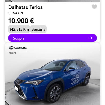
Daihatsu Terios
1.5 SX O/F
10.900 €
142.815 Km
Benzina
Scopri