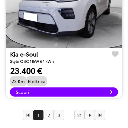
Kia e-Soul
Style OBC 11kW 64 kWh
23.400 €
22 Km
Elettrica
Scopri
1
2
3
21
...