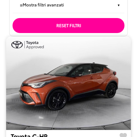
≡
Mostra filtri avanzati
▾
RESET FILTRI
Toyota C-HR