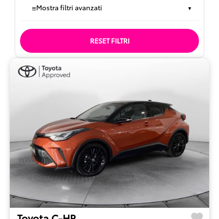
≡
Mostra filtri avanzati
▾
RESET FILTRI
Toyota C-HR