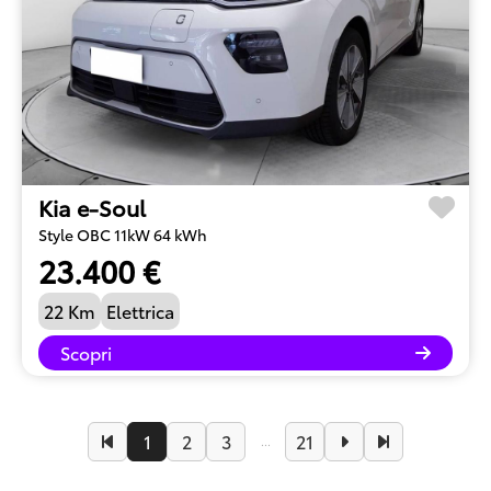
Kia e-Soul
Style OBC 11kW 64 kWh
23.400 €
22 Km
Elettrica
Scopri
1
2
3
21
...