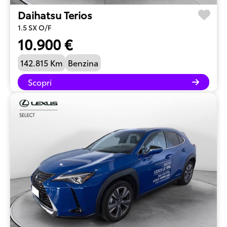
Daihatsu Terios
1.5 SX O/F
10.900 €
142.815 Km
Benzina
Scopri