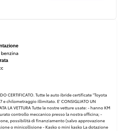
ntazione
a benzina
rata
cc
RTIFICATO. Tutte le auto ibride certificate "Toyota
/7 e chilometraggio illimitato. E' CONSIGLIATO UN
 LA VETTURA Tutte le nostre vetture usate: - hanno KM
curato controllo meccanico presso la nostra officina; -
pzione, possibilità di finanziamento (salvo approvazione
ollisione o minicollisione - Kasko o mini kasko La dotazione