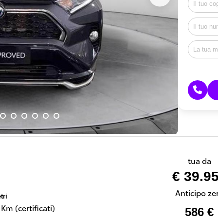
tua da
€ 39.9
Anticipo ze
tri
Km (certificati)
586 €