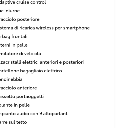
daptive cruise control
uci diurne
racciolo posteriore
istema di ricarica wireless per smartphone
irbag frontali
terni in pelle
imitatore di velocità
zacristalli elettrici anteriori e posteriori
ortellone bagagliaio elettrico
endinebbia
racciolo anteriore
assetto portaoggetti
olante in pelle
mpianto audio con 9 altoparlanti
arre sul tetto