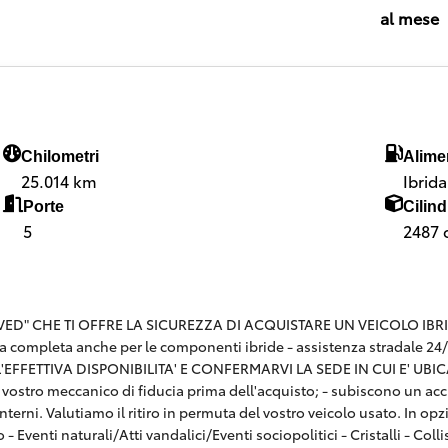
al mese
Chilometri
Alime
25.014 km
Ibrid
Porte
Cilind
5
2487 
 CHE TI OFFRE LA SICUREZZA DI ACQUISTARE UN VEICOLO IBRIDO CE
a completa anche per le componenti ibride - assistenza stradale 24
FFETTIVA DISPONIBILITA' E CONFERMARVI LA SEDE IN CUI E' UBICATA
n il vostro meccanico di fiducia prima dell'acquisto; - subiscono un ac
terni. Valutiamo il ritiro in permuta del vostro veicolo usato. In o
o - Eventi naturali/Atti vandalici/Eventi sociopolitici - Cristalli - C