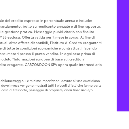
tale del credito espresso in percentuale annua e include:
u finanziamento, bollo su rendiconto annuale e di fine rapporto,
le gestione pratica. Messaggio pubblicitario con finalità
MSS esclusa. Offerta valida per il mese in corso. Al fine di
ali altre offerte disponibili, l'Istituto di Credito erogante ti
ne di tutte le condizioni economiche e contrattuali, facendo
Consumatori presso il punto vendita. In ogni caso prima di
l modulo "Informazioni europee di base sul credito ai
Credito erogante. CARZO&DOON SPA opera quale intermediario
 al chilometraggio. Le minime imperfezioni dovute all'uso quotidiano
o dove invece vengono mostrati tutti i piccoli difetti che fanno parte
costi di trasporto, passaggio di proprietà, oneri finanziari e/o