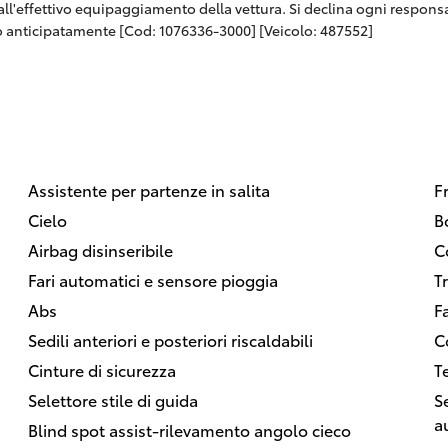
 dall'effettivo equipaggiamento della vettura. Si declina ogni respon
 anticipatamente [Cod: 1076336-3000] [Veicolo: 487552]
Assistente per partenze in salita
F
Cielo
B
Airbag disinseribile
C
Fari automatici e sensore pioggia
T
Abs
F
Sedili anteriori e posteriori riscaldabili
C
Cinture di sicurezza
T
Selettore stile di guida
S
a
Blind spot assist-rilevamento angolo cieco