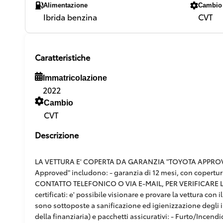
Alimentazione
Cambio
Ibrida benzina
CVT
Caratteristiche
Immatricolazione
2022
Cambio
CVT
Descrizione
LA VETTURA E' COPERTA DA GARANZIA "TOYOTA APPROVED"
Approved" includono: - garanzia di 12 mesi, con copertur
CONTATTO TELEFONICO O VIA E-MAIL, PER VERIFICARE L'E
certificati: e' possibile visionare e provare la vettura co
sono sottoposte a sanificazione ed igienizzazione degli in
della finanziaria) e pacchetti assicurativi: - Furto/Incendi