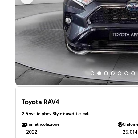
Toyota RAV4
2.5 vvt-ie phev Style+ awd-i e-cvt
Immatricolazione
Chilome
2022
25.014 