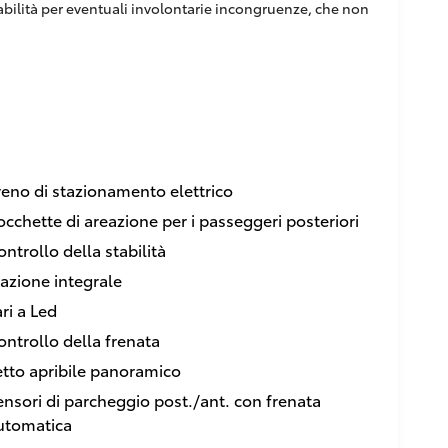
sabilità per eventuali involontarie incongruenze, che non
reno di stazionamento elettrico
occhette di areazione per i passeggeri posteriori
ontrollo della stabilità
razione integrale
ari a Led
ontrollo della frenata
etto apribile panoramico
ensori di parcheggio post./ant. con frenata
utomatica