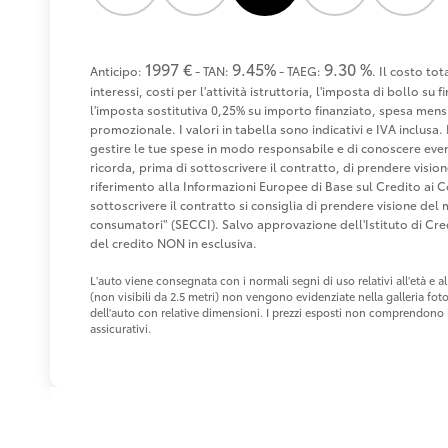
1997 €
9.45%
9.30 %
Anticipo:
- TAN:
- TAEG:
. Il costo to
interessi, costi per l'attività istruttoria, l'imposta di bollo s
l'imposta sostitutiva 0,25% su importo finanziato, spesa mensi
promozionale. I valori in tabella sono indicativi e IVA inclusa. 
gestire le tue spese in modo responsabile e di conoscere eventu
ricorda, prima di sottoscrivere il contratto, di prendere visio
riferimento alla Informazioni Europee di Base sul Credito ai 
sottoscrivere il contratto si consiglia di prendere visione de
consumatori" (SECCI). Salvo approvazione dell'Istituto di 
del credito NON in esclusiva.
L'auto viene consegnata con i normali segni di uso relativi all'età e
(non visibili da 2.5 metri) non vengono evidenziate nella galleria fot
dell'auto con relative dimensioni. I prezzi esposti non comprendono i 
assicurativi.