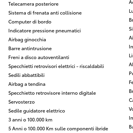
A
Telecamera posteriore
L
Sistema di frenata anti collisione
B
Computer di bordo
S
Indicatore pressione pneumatici
A
Airbag ginocchia
In
Barre antintrusione
L
Freni a disco autoventilanti
Al
Specchietti retrovisori elettrici - riscaldabili
P
Sedili abbattibili
F
Airbag a tendina
B
Specchietto retrovisore interno digitale
C
Servosterzo
V
Sedile guidatore elettrico
I
3 anni o 100.000 km
B
5 Anni o 100.000 Km sulle componenti ibride