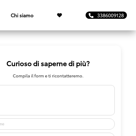
Chi siamo
3386009128
Curioso di saperne di più?
Compila il form e ti ricontatteremo.