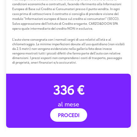
condizioni economiche e contrattuali, facendo riferimento alla Informazioni
Europee di Base sul Credito ai Consumatori presso il punto vendita. In ogni
caso prima di sottoscrivere il contratto si consiglia di prendere visione del
modulo "Informazioni europee di base sul credito ai consumatori" (SECCI).
Salvo approvazione dell'Istituto di Credito erogante. CARZO&DOON SPA
opera quale intermediario del credito NON in esclusiva.
L'auto viene consegnata con i normali segni di uso relativi all'età e al
chilometraggio. Le minime imperfezioni dovute all'uso quotidiano (non visibili
da 2.5 metri) non vengono evidenziate nella galleria foto dove invece
vengono mostrati tutti i piccoli difetti che fanno parte dell'auto con relative
dimensioni. I prezzi esposti non comprendono i costi di trasporto, passaggio
di proprietà, oneri finanziari e/o assicurativi.
336 €
al mese
PROCEDI