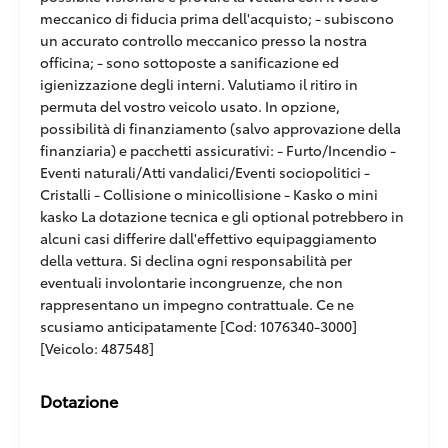
meccanico di fiducia prima dell'acquisto; - subiscono
un accurato controllo meccanico presso la nostra
officina; - sono sottoposte a sanificazione ed
igienizzazione degli interni. Valutiamo il ritiro in
permuta del vostro veicolo usato. In opzione,
possibilità di finanziamento (salvo approvazione della
finanziaria) e pacchetti assicurativi: - Furto/Incendio -
Eventi naturali/Atti vandalici/Eventi sociopolitici -
Cristalli - Collisione o minicollisione - Kasko o mini
kasko La dotazione tecnica e gli optional potrebbero in
alcuni casi differire dall'effettivo equipaggiamento
della vettura. Si declina ogni responsabilità per
eventuali involontarie incongruenze, che non
rappresentano un impegno contrattuale. Ce ne
scusiamo anticipatamente [Cod: 1076340-3000]
[Veicolo: 487548]
Dotazione