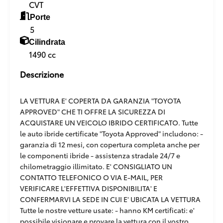
CVT
Porte
5
Cilindrata
1490 cc
Descrizione
LA VETTURA E' COPERTA DA GARANZIA "TOYOTA
APPROVED" CHE TI OFFRE LA SICUREZZA DI
ACQUISTARE UN VEICOLO IBRIDO CERTIFICATO. Tutte
le auto ibride certificate "Toyota Approved" includono: -
garanzia di 12 mesi, con copertura completa anche per
le componenti ibride - assistenza stradale 24/7 e
chilometraggio illimitato. E' CONSIGLIATO UN
CONTATTO TELEFONICO O VIA E-MAIL, PER
VERIFICARE L'EFFETTIVA DISPONIBILITA' E
CONFERMARVI LA SEDE IN CUI E' UBICATA LA VETTURA
Tutte le nostre vetture usate: - hanno KM certificati: e'
possibile visionare e provare la vettura con il vostro