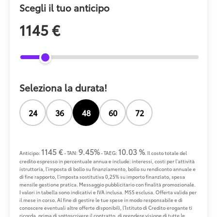
Scegli il tuo anticipo
1145 €
Seleziona la durata!
24
36
48
60
72
1145 €
9.45%
10.03 %
Anticipo:
- TAN:
- TAEG:
. Il costo totale del
credito espresso in percentuale annua e include: interessi, costi per l'attività
istruttoria, l'imposta di bollo su finanziamento, bollo su rendiconto annuale e
di fine rapporto, l'imposta sostitutiva 0,25% su importo finanziato, spesa
mensile gestione pratica. Messaggio pubblicitario con finalità promozionale.
I valori in tabella sono indicativi e IVA inclusa. MSS esclusa. Offerta valida per
il mese in corso. Al fine di gestire le tue spese in modo responsabile e di
conoscere eventuali altre offerte disponibili, l'Istituto di Credito erogante ti
ricorda, prima di sottoscrivere il contratto, di prendere visione di tutte le