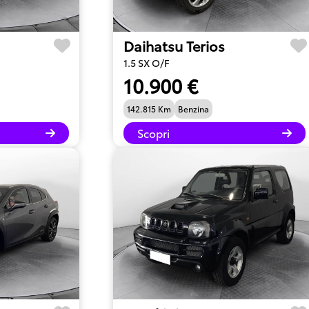
Daihatsu Terios
1.5 SX O/F
10.900 €
142.815 Km
Benzina
Scopri