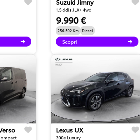
Suzuki Jimny
1.5 ddis JLX+ 4wd
9.990 €
256.502 Km
Diesel
Scopri
 Verso
Lexus UX
 Compact
300e Luxury