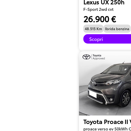
Lexus UX 250h
F-Sport 2wd cvt
26.900 €
48.515 Km
Ibrida benzina
Scopri
Toyota Proace II
proace verso ev 50kWh