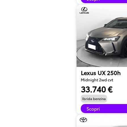
Lexus UX 250h
Midnight 2wd cvt
33.740 €
Ibrida benzina
Scopri