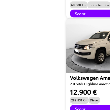
60.680 Km
Ibrida benzina
Scopri
Volkswagen Ama
2.0 bitdi Highline 4moti
12.900 €
282.831 Km
Diesel
Scopri