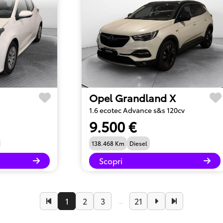
Opel Grandland X
1.6 ecotec Advance s&s 120cv
9.500 €
138.468 Km
Diesel
Scopri
1
2
3
21
...