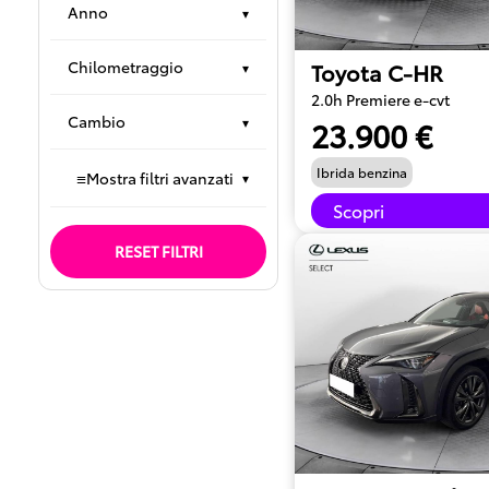
Anno
▾
Chilometraggio
Toyota C-HR
▾
2.0h Premiere e-cvt
Cambio
▾
23.900 €
Ibrida benzina
≡
Mostra filtri avanzati
▾
Scopri
RESET FILTRI