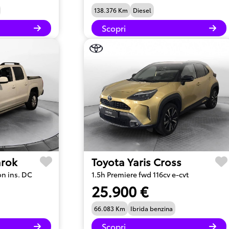
138.376 Km
Diesel
Scopri
rok
Toyota Yaris Cross
on ins. DC
1.5h Premiere fwd 116cv e-cvt
25.900 €
66.083 Km
Ibrida benzina
Scopri