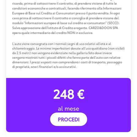
ricorda, prima di sottoscrivere il contratto, di prendere visione di tutte le
condizioni economiche e contrattuali, facendo riferimento alla Informazioni
Europee di Base sul Credito ai Consumatori presso il punto vendita. In ogni
caso prima di sottoscrivere il contratto si consiglia di prendere visione del
modulo "Informazioni europee di base sul credito ai consumatori" (SECCI).
Salvo approvazione dell'Istituto di Credito erogante. CARZO&DOON SPA
opera quale intermediario del credito NON in esclusiva.
L'auto viene consegnata con i normali segni di uso relativi all'età e al
chilometraggio. Le minime imperfezioni dovute all'uso quotidiano (non visibili
da 2.5 metri) non vengono evidenziate nella galleria foto dove invece
vengono mostrati tutti i piccoli difetti che fanno parte dell'auto con relative
dimensioni. I prezzi esposti non comprendono i costi di trasporto, passaggio
di proprietà, oneri finanziari e/o assicurativi.
248 €
al mese
PROCEDI