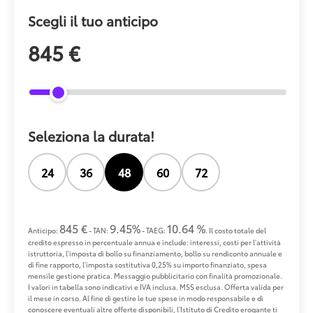
Scegli il tuo anticipo
845 €
Seleziona la durata!
24
36
48
60
72
845 €
9.45%
10.64 %
Anticipo:
- TAN:
- TAEG:
. Il costo totale del
credito espresso in percentuale annua e include: interessi, costi per l'attività
istruttoria, l'imposta di bollo su finanziamento, bollo su rendiconto annuale e
di fine rapporto, l'imposta sostitutiva 0,25% su importo finanziato, spesa
mensile gestione pratica. Messaggio pubblicitario con finalità promozionale.
I valori in tabella sono indicativi e IVA inclusa. MSS esclusa. Offerta valida per
il mese in corso. Al fine di gestire le tue spese in modo responsabile e di
conoscere eventuali altre offerte disponibili, l'Istituto di Credito erogante ti