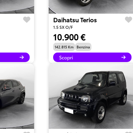
Daihatsu Terios
1.5 SX O/F
10.900 €
142.815 Km
Benzina
Scopri