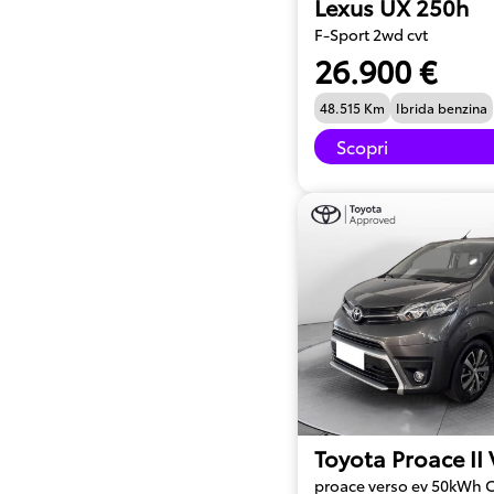
Lexus UX 250h
F-Sport 2wd cvt
26.900 €
48.515 Km
Ibrida benzina
Scopri
Toyota Proace II
proace verso ev 50kWh