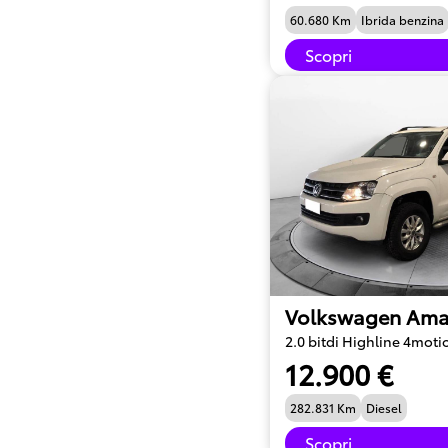
60.680 Km
Ibrida benzina
Scopri
Volkswagen Ama
2.0 bitdi Highline 4moti
12.900 €
282.831 Km
Diesel
Scopri