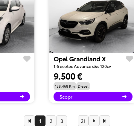
Opel Grandland X
1.6 ecotec Advance s&s 120cv
9.500 €
138.468 Km
Diesel
Scopri
1
2
3
21
...