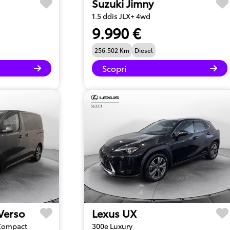
Suzuki Jimny
1.5 ddis JLX+ 4wd
9.990 €
256.502 Km
Diesel
Scopri
 Verso
Lexus UX
 Compact
300e Luxury