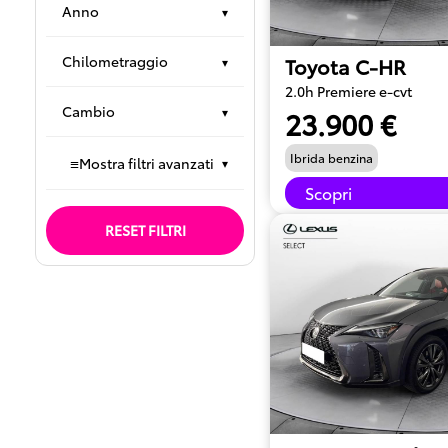
Anno
▾
Chilometraggio
Toyota C-HR
▾
2.0h Premiere e-cvt
Cambio
▾
23.900 €
Ibrida benzina
≡
Mostra filtri avanzati
▾
Scopri
RESET FILTRI