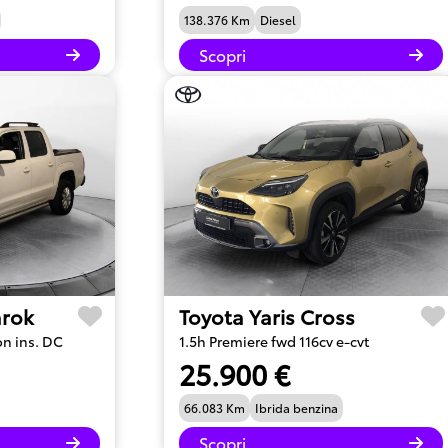
138.376 Km
Diesel
Scopri
rok
Toyota Yaris Cross
on ins. DC
1.5h Premiere fwd 116cv e-cvt
25.900 €
66.083 Km
Ibrida benzina
Scopri