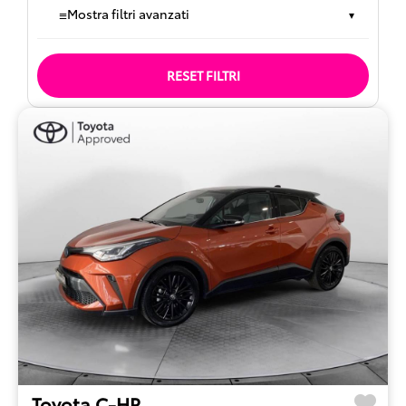
≡
Mostra filtri avanzati
▾
RESET FILTRI
Toyota C-HR