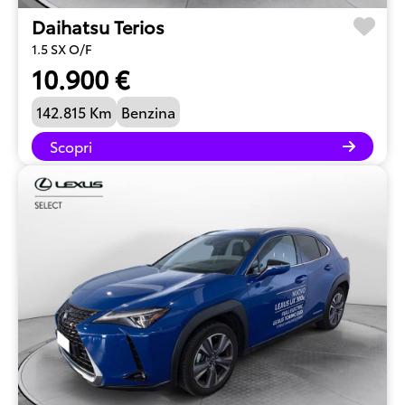
Daihatsu Terios
1.5 SX O/F
10.900 €
142.815 Km
Benzina
Scopri