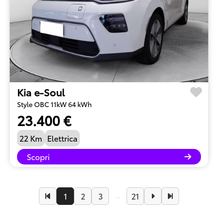
Kia e-Soul
Style OBC 11kW 64 kWh
23.400 €
22 Km
Elettrica
Scopri
1
2
3
21
...