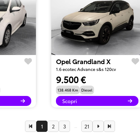
Opel Grandland X
1.6 ecotec Advance s&s 120cv
9.500 €
138.468 Km
Diesel
Scopri
1
2
3
21
...