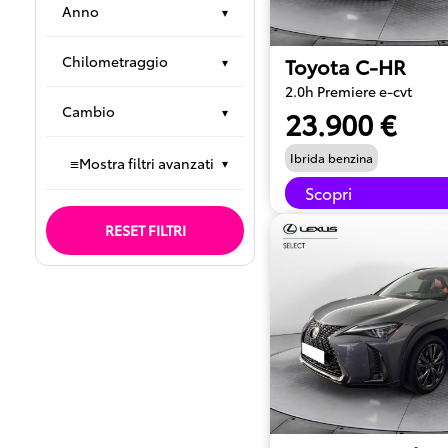
Anno
▾
Chilometraggio
Toyota C-HR
▾
2.0h Premiere e-cvt
Cambio
▾
23.900 €
Ibrida benzina
≡
Mostra filtri avanzati
▾
Scopri
RESET FILTRI