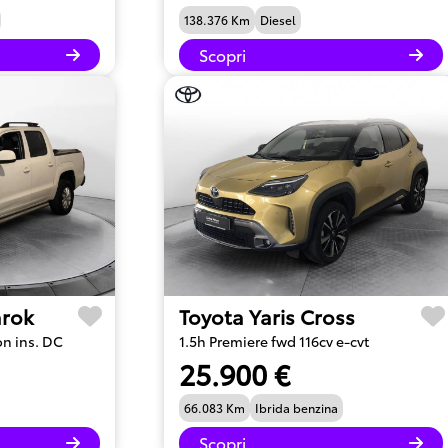
138.376 Km
Diesel
Scopri
rok
Toyota Yaris Cross
on ins. DC
1.5h Premiere fwd 116cv e-cvt
25.900 €
66.083 Km
Ibrida benzina
Scopri