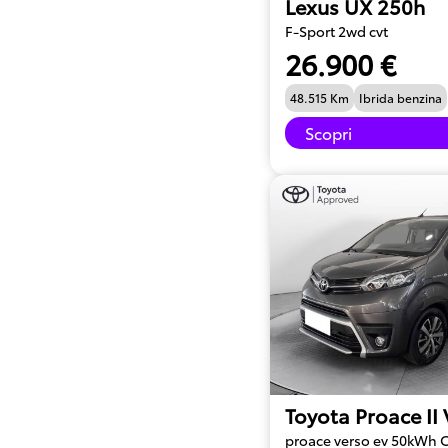
Lexus UX 250h
F-Sport 2wd cvt
26.900 €
48.515 Km
Ibrida benzina
Scopri
Toyota Proace II
proace verso ev 50kWh