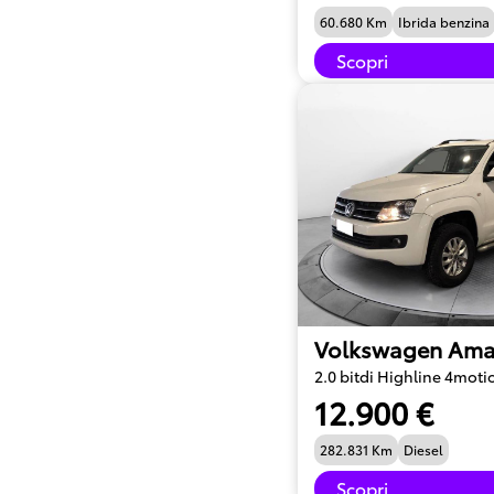
60.680 Km
Ibrida benzina
Scopri
Volkswagen Ama
2.0 bitdi Highline 4moti
12.900 €
282.831 Km
Diesel
Scopri