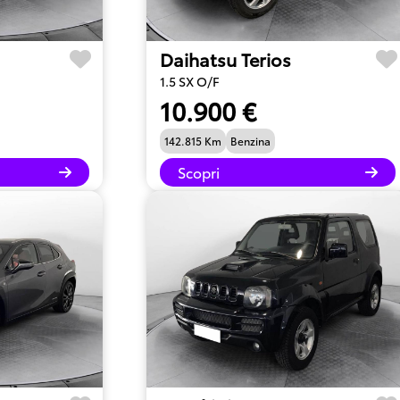
Daihatsu Terios
1.5 SX O/F
10.900 €
142.815 Km
Benzina
Scopri