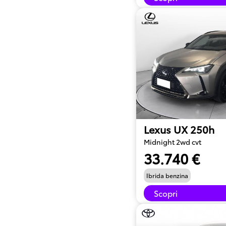
Lexus UX 250h
Midnight 2wd cvt
33.740 €
Ibrida benzina
Scopri