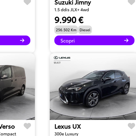
Suzuki Jimny
1.5 ddis JLX+ 4wd
9.990 €
256.502 Km
Diesel
Scopri
 Verso
Lexus UX
 Compact
300e Luxury