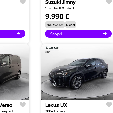
Suzuki Jimny
1.5 ddis JLX+ 4wd
9.990 €
256.502 Km
Diesel
Scopri
 Verso
Lexus UX
 Compact
300e Luxury