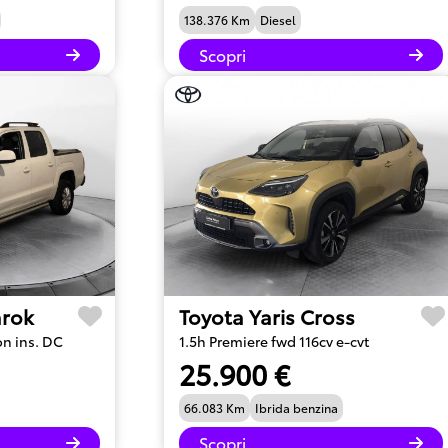
138.376 Km
Diesel
Scopri
rok
Toyota Yaris Cross
on ins. DC
1.5h Premiere fwd 116cv e-cvt
25.900 €
66.083 Km
Ibrida benzina
Scopri