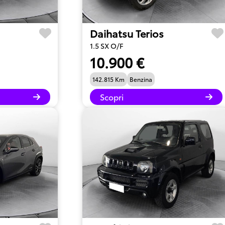
Daihatsu Terios
1.5 SX O/F
10.900 €
142.815 Km
Benzina
Scopri