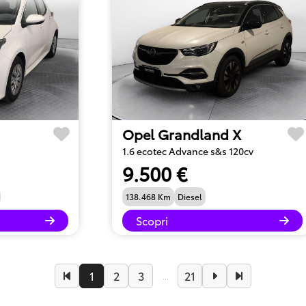
Opel Grandland X
1.6 ecotec Advance s&s 120cv
9.500 €
138.468 Km
Diesel
Scopri
1
2
3
21
...