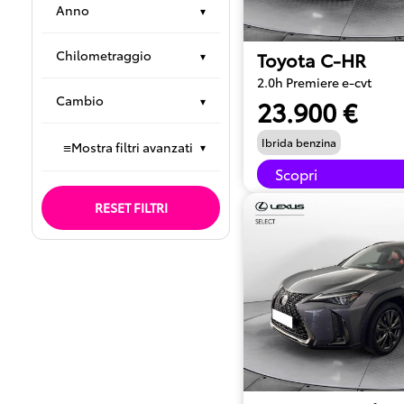
Anno
▾
Chilometraggio
Toyota C-HR
▾
2.0h Premiere e-cvt
Cambio
▾
23.900 €
Ibrida benzina
≡
Mostra filtri avanzati
▾
Scopri
RESET FILTRI