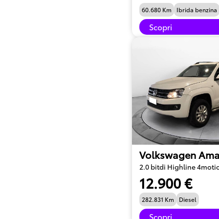
60.680 Km
Ibrida benzina
Scopri
Volkswagen Ama
2.0 bitdi Highline 4moti
12.900 €
282.831 Km
Diesel
Scopri