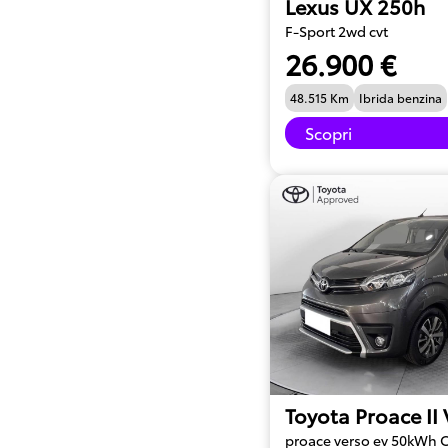
Lexus UX 250h
F-Sport 2wd cvt
26.900 €
48.515 Km
Ibrida benzina
Scopri
Toyota Proace II
proace verso ev 50kWh