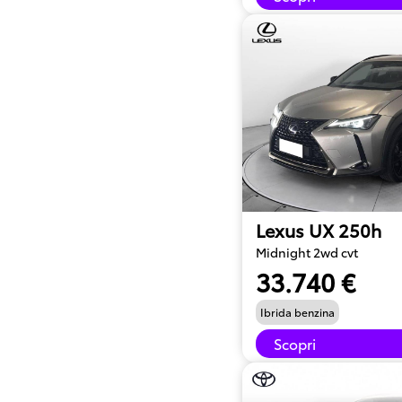
Lexus UX 250h
Midnight 2wd cvt
33.740 €
Ibrida benzina
Scopri